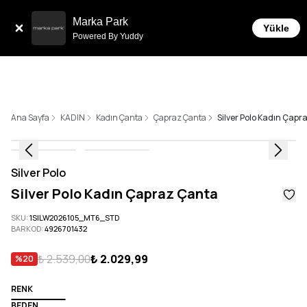
Tüm Siparişlerde 6 Taksit İmkanı!
Marka Park
Yükle
Powered By Yuddy
Ana Sayfa
KADIN
Kadın Çanta
Çapraz Çanta
Silver Polo Kadın Çap
Silver Polo
Silver Polo Kadın Çapraz Çanta
SKU
:
1SILW2026105_MT6_STD
BARKOD
:
4926701432
₺ 2.539,00
₺ 2.029,99
%
20
RENK
BEDEN