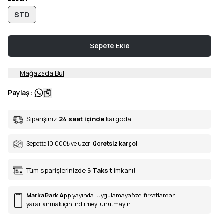
STD
Sepete Ekle
Mağazada Bul
Paylaş
:
Siparişiniz
24 saat içinde
kargoda
Sepette 10.000
₺
ve üzeri
ücretsiz kargo!
Tüm siparişlerinizde
6
Taksit
imkanı!
Marka Park App
yayında. Uygulamaya özel fırsatlardan
yararlanmak için indirmeyi unutmayın