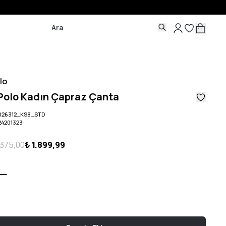
lo
 Polo Kadın Çapraz Çanta
026312_KS8_STD
24201323
.375,00
₺ 1.899,99