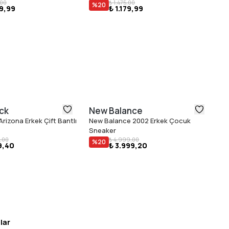
,00
₺ 1.475,00
%
20
89,99
₺ 1.179,99
ck
New Balance
U
rizona Erkek Çift Bantlı
New Balance 2002 Erkek Çocuk
Ug
Sneaker
Ba
₺ 
,00
₺ 4.999,00
%
20
9,40
₺ 3.999,20
lar