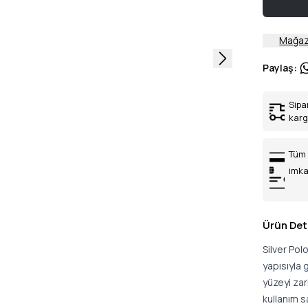
Mağaz
Paylaş
:
Sipa
kar
Tüm 
imka
Ürün Det
Silver Po
yapısıyla g
yüzeyi zar
kullanım s