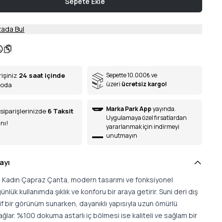
Sepete Ekle
ada Bul
rişiniz
24 saat içinde
Sepette 10.000
₺
ve
üzeri
ücretsiz kargo!
goda
Marka Park App
yayında.
siparişlerinizde
6
Taksit
Uygulamaya özel fırsatlardan
nı!
yararlanmak için indirmeyi
unutmayın
ayı
lo Kadın Çapraz Çanta, modern tasarımı ve fonksiyonel
ünlük kullanımda şıklık ve konforu bir araya getirir. Suni deri dış
if bir görünüm sunarken, dayanıklı yapısıyla uzun ömürlü
ağlar. %100 dokuma astarlı iç bölmesi ise kaliteli ve sağlam bir