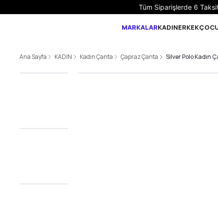
MARKALAR
KADIN
ERKEK
ÇOC
Ana Sayfa
KADIN
Kadın Çanta
Çapraz Çanta
Silver Polo Kadın