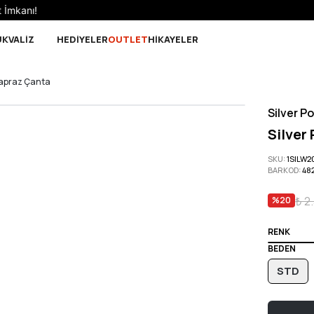
Sepette 10.000 ₺ ve üzeri Ücretsiz Kargo!
UK
VALİZ
HEDİYELER
OUTLET
HİKAYELER
 Çapraz Çanta
Silver Po
Silver
SKU
:
1SILW2
BARKOD
:
48
₺ 2
%
20
RENK
BEDEN
STD