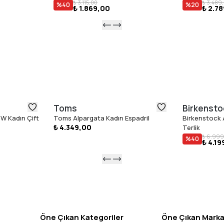
₺ 3.115,00
₺ 3.489
%
40
%
20
₺ 1.869,00
₺ 2.7
Toms
Birkensto
W Kadın Çift
Toms Alpargata Kadın Espadril
Birkenstock A
₺ 4.349,00
Terlik
₺ 6.999
%
40
₺ 4.19
Öne Çıkan Kategoriler
Öne Çıkan Marka