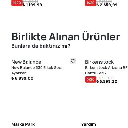
₺ 1.499,00
₺ 3.325,00
%
20
%
20
₺ 1.199,99
₺ 2.659,99
Birlikte Alınan Ürünler
Bunlara da baktınız mı?
New Balance
Birkenstock
New Balance 530 Erkek Spor
Birkenstock Arizona BF 
Ayakkabı
Bantlı Terlik
₺ 6.999,00
₺ 6.999,00
%
20
₺ 5.599,20
Marka Park
Yardım