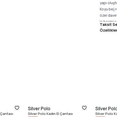
yapı oluşt
Koyu bej 
özel davet
iç hacmi s
Taksit S
düzenli bi
Özellikle
boyu konfo
Türkiye''d
kullanımı, 
kullanım k
kullanışlı 
Silver Polo
Silver Pol
 Çantası
Silver Polo Kadın El Çantası
Silver Polo 