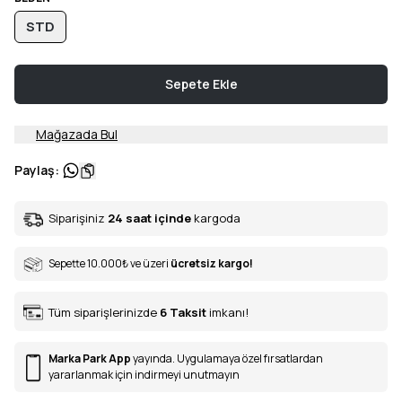
STD
Sepete Ekle
Mağazada Bul
Paylaş
:
Siparişiniz
24 saat içinde
kargoda
Sepette 10.000
₺
ve üzeri
ücretsiz kargo!
Tüm siparişlerinizde
6
Taksit
imkanı!
Marka Park App
yayında. Uygulamaya özel fırsatlardan
yararlanmak için indirmeyi unutmayın