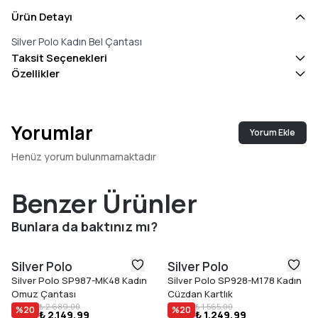
Ürün Detayı
Silver Polo Kadın Bel Çantası
Taksit Seçenekleri
Özellikler
Yorumlar
Yorum Ekle
Henüz yorum bulunmamaktadır
Benzer Ürünler
Bunlara da baktınız mı?
Silver Polo
Silver Polo
Silver Polo SP987-MK48 Kadın
Silver Polo SP928-M178 Kadın
Omuz Çantası
Cüzdan Kartlık
₺ 2.689,00
₺ 1.565,00
%
20
%
20
₺ 2.149,99
₺ 1.249,99