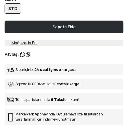
STD
Sepete Ekle
Mağazada Bul
Paylaş
:
Siparişiniz
24 saat içinde
kargoda
Sepette 10.000
₺
ve üzeri
ücretsiz kargo!
Tüm siparişlerinizde
6
Taksit
imkanı!
Marka Park App
yayında. Uygulamaya özel fırsatlardan
yararlanmak için indirmeyi unutmayın