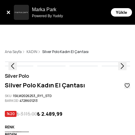
Tüm Siparişlerde 6 Taksit İmkanı!
Marka Park
Yükle
Powered By Yuddy
Ana Sayfa
KADIN
Silver Polo Kadın El Çantası
Silver Polo
Silver Polo Kadın El Çantası
SKU
:
1SILW2026253_RY1_STD
BARKOD
:
4728601213
₺ 3.115,00
₺ 2.489,99
%
20
RENK
BEDEN