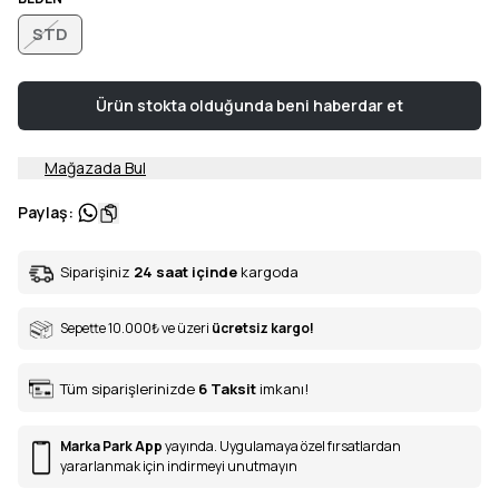
STD
Ürün stokta olduğunda beni haberdar et
Mağazada Bul
Paylaş
:
Siparişiniz
24 saat içinde
kargoda
Sepette 10.000
₺
ve üzeri
ücretsiz kargo!
Tüm siparişlerinizde
6
Taksit
imkanı!
Marka Park App
yayında. Uygulamaya özel fırsatlardan
yararlanmak için indirmeyi unutmayın