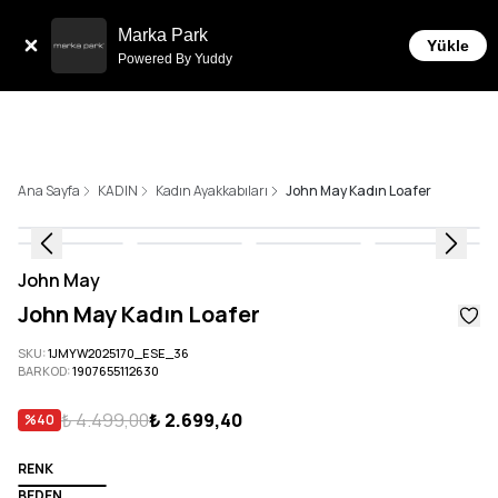
Tüm Siparişlerde 6 Taksit İmkanı!
Marka Park
Yükle
Powered By Yuddy
Ana Sayfa
KADIN
Kadın Ayakkabıları
John May Kadın Loafer
John May
John May Kadın Loafer
SKU
:
1JMYW2025170_ESE_36
BARKOD
:
1907655112630
₺ 4.499,00
₺ 2.699,40
%
40
RENK
BEDEN