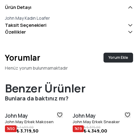
Ürün Detayı
John May Kadın Loafer
Taksit Seçenekleri
Özellikler
Yorumlar
Yorum Ekle
Henüz yorum bulunmamaktadır
Benzer Ürünler
Bunlara da baktınız mı?
John May
John May
John May Erkek Makosen
John May Erkek Sneaker
₺ 7.439,00
₺ 5.375,00
%
50
%
19
₺ 3.719,50
₺ 4.349,00