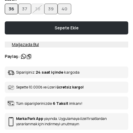
36
37
38
39
40
Sepete Ekle
Mağazada Bul
Paylaş
:
Siparişiniz
24 saat içinde
kargoda
Sepette 10.000
₺
ve üzeri
ücretsiz kargo!
Tüm siparişlerinizde
6
Taksit
imkanı!
Marka Park App
yayında. Uygulamaya özel fırsatlardan
yararlanmak için indirmeyi unutmayın