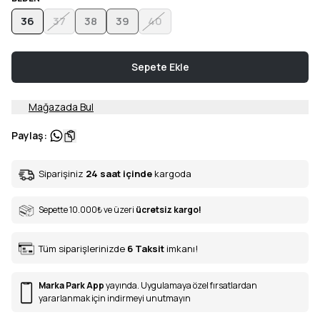
36
37
38
39
40
Sepete Ekle
Mağazada Bul
Paylaş
:
Siparişiniz
24 saat içinde
kargoda
Sepette 10.000
₺
ve üzeri
ücretsiz kargo!
Tüm siparişlerinizde
6
Taksit
imkanı!
Marka Park App
yayında. Uygulamaya özel fırsatlardan
yararlanmak için indirmeyi unutmayın