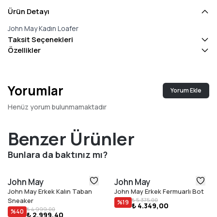
Ürün Detayı
John May Kadın Loafer
Taksit Seçenekleri
Özellikler
Yorumlar
Yorum Ekle
Henüz yorum bulunmamaktadır
Benzer Ürünler
Bunlara da baktınız mı?
John May
John May
John May Erkek Kalın Taban
John May Erkek Fermuarlı Bot
Sneaker
₺ 5.375,00
%
19
₺ 4.349,00
₺ 4.999,00
%
40
₺ 2.999,40