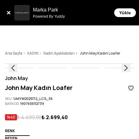
Sepette 10.000 ₺ ve üzeri Ücretsiz Kargo!
Marka Park
Yükle
Powered By Yuddy
Ana Sayfa
KADIN
Kadın Ayakkabıları
John May Kadın Loafer
John May
John May Kadın Loafer
SKU
:
1JMYW2025172_LCS_36
BARKOD
:
1907655112739
₺ 4.499,00
₺ 2.699,40
%
40
RENK
BEDEN