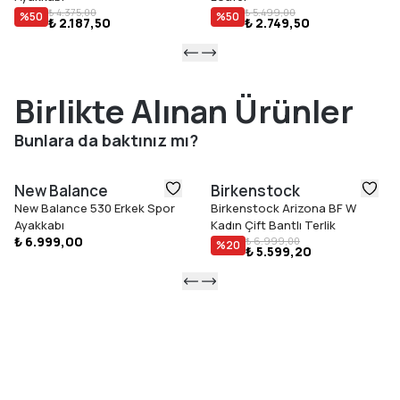
₺ 4.375,00
₺ 5.499,00
%
50
%
50
₺ 2.187,50
₺ 2.749,50
Birlikte Alınan Ürünler
Bunlara da baktınız mı?
New Balance
Birkenstock
New Balance 530 Erkek Spor
Birkenstock Arizona BF W
Ayakkabı
Kadın Çift Bantlı Terlik
₺ 6.999,00
₺ 6.999,00
%
20
₺ 5.599,20