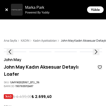
Sepette 10.000 ₺ ve üzeri Ücretsiz Kargo!
Marka Park
Yükle
Powered By Yuddy
Ana Sayfa
KADIN
Kadın Ayakkabıları
John May Kadın Aksesuar Detaylı
John May
John May Kadın Aksesuar Detaylı
Loafer
SKU
:
1JMYW2025167_BTJ_36
BARKOD
:
1907655112487
₺ 4.499,00
₺ 2.699,40
%
40