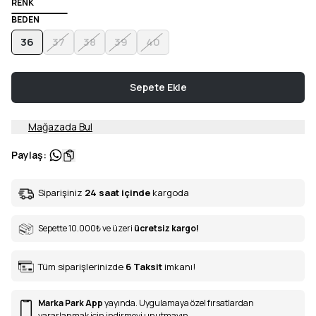
RENK
BEDEN
36
37
38
39
40
Sepete Ekle
Mağazada Bul
Paylaş
:
Siparişiniz
24 saat içinde
kargoda
Sepette 10.000
₺
ve üzeri
ücretsiz kargo!
Tüm siparişlerinizde
6
Taksit
imkanı!
Marka Park App
yayında. Uygulamaya özel fırsatlardan
yararlanmak için indirmeyi unutmayın