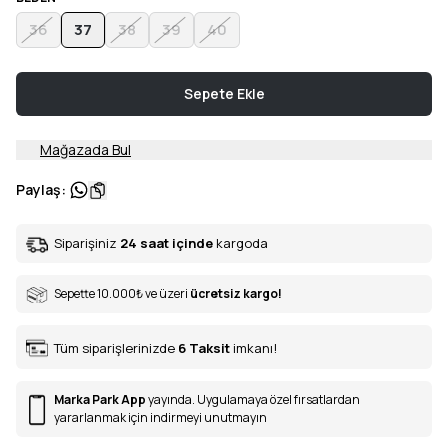
36
37
38
39
40
Sepete Ekle
Mağazada Bul
Paylaş
:
Siparişiniz
24 saat içinde
kargoda
Sepette 10.000
₺
ve üzeri
ücretsiz kargo!
Tüm siparişlerinizde
6
Taksit
imkanı!
Marka Park App
yayında. Uygulamaya özel fırsatlardan
yararlanmak için indirmeyi unutmayın