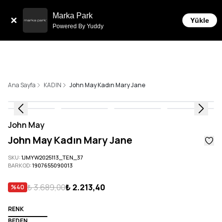
Tüm Siparişlerde 6 Taksit İmkanı!
Marka Park
Yükle
Powered By Yuddy
Ana Sayfa
KADIN
John May Kadın Mary Jane
John May
John May Kadın Mary Jane
SKU
:
1JMYW2025113_TEN_37
BARKOD
:
1907655090013
₺ 3.689,00
₺ 2.213,40
%
40
RENK
BEDEN