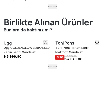
Birlikte Alınan Ürünler
Bunlara da baktınız mı?
Ugg
Toni Pons
Ugg GOLDENGLOW EMBOSSED
Toni Pons Triton Kadın
Kadın Bantlı Sandalet
Platform Sandalet
₺ 8.999,90
₺ 5.815,00
%
20
₺ 4.649,00