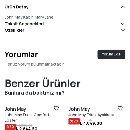
Ürün Detayı
John May Kadın Mary Jane
Taksit Seçenekleri
Özellikler
Yorumlar
Yorum Ekle
Henüz yorum bulunmamaktadır
Benzer Ürünler
Bunlara da baktınız mı?
John May
John May
John May Erkek Comfort
John May Erkek Ayakkabı
Loafer
₺ 6.065,00
%
20
₺ 4.849,00
₺ 5.689,00
%
50
₺ 2.844,50