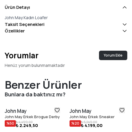
Ürün Detayı
John May Kadın Loafer
Taksit Seçenekleri
Özellikler
Yorumlar
Yorum Ekle
Henüz yorum bulunmamaktadır
Benzer Ürünler
Bunlara da baktınız mı?
John May
John May
John May Erkek Brogue Derby
John May Erkek Sneaker
₺ 4.499,00
₺ 5.249,00
%
50
%
20
₺ 2.249,50
₺ 4.199,00