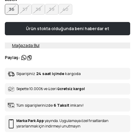
36
37
38
39
40
Ürün stokta olduğunda beni haberdar et
Mağazada Bul
Paylaş
:
Siparişiniz
24 saat içinde
kargoda
Sepette 10.000
₺
ve üzeri
ücretsiz kargo!
Tüm siparişlerinizde
6
Taksit
imkanı!
Marka Park App
yayında. Uygulamaya özel fırsatlardan
yararlanmak için indirmeyi unutmayın