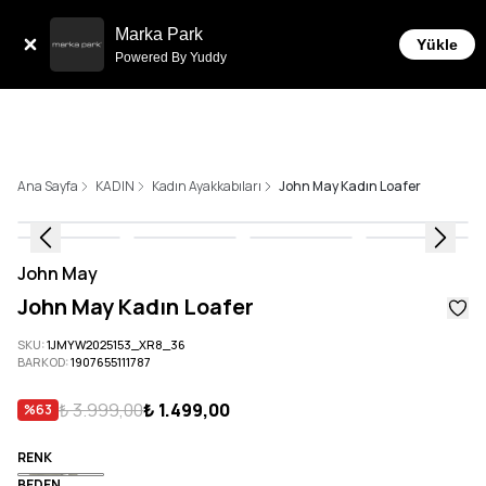
Sepe
Tüm Siparişlerde 6 Taksit İmkanı!
Marka Park
Yükle
Powered By Yuddy
Ana Sayfa
KADIN
Kadın Ayakkabıları
John May Kadın Loafer
John May
John May Kadın Loafer
SKU
:
1JMYW2025153_XR8_36
BARKOD
:
1907655111787
₺ 3.999,00
₺ 1.499,00
%
63
RENK
BEDEN