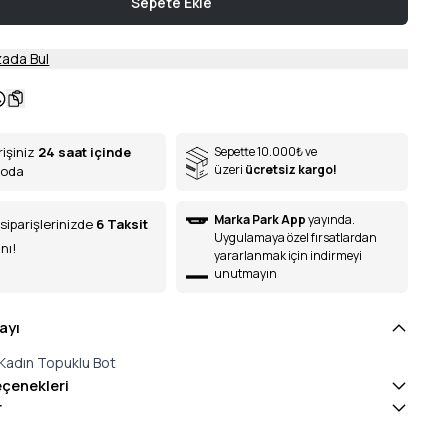
Sepete Ekle
ada Bul
rişiniz
24 saat içinde
Sepette 10.000
₺
ve
üzeri
ücretsiz kargo!
goda
Marka Park App
yayında.
siparişlerinizde
6
Taksit
Uygulamaya özel fırsatlardan
nı!
yararlanmak için indirmeyi
unutmayın
ayı
Kadın Topuklu Bot
eçenekleri
r