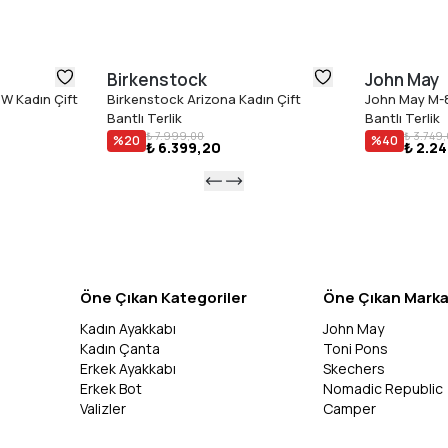
Birkenstock
John May
W Kadın Çift
Birkenstock Arizona Kadın Çift
John May M-8
Bantlı Terlik
Bantlı Terlik
₺ 7.999,00
₺ 3.749
%
20
%
40
₺ 6.399,20
₺ 2.2
Öne Çıkan Kategoriler
Öne Çıkan Marka
Kadın Ayakkabı
John May
Kadın Çanta
Toni Pons
Erkek Ayakkabı
Skechers
Erkek Bot
Nomadic Republic
Valizler
Camper