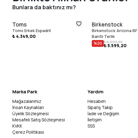
Bunlara da baktınız mı?
Toms
Birkenstock
Toms Erkek Espadril
Birkenstock Arizona BF 
₺ 4.349,00
Bantlı Terlik
₺ 6.999,00
%
20
₺ 5.599,20
Marka Park
Yardım
Mağazalarımız
Hesabım
İnsan Kaynakları
Sipariş Takip
Üyelik Sözleşmesi
İade ve Değişim
Mesafeli Satış Sözleşmesi
İletişim
KVKK
SSS
Çerez Politikası