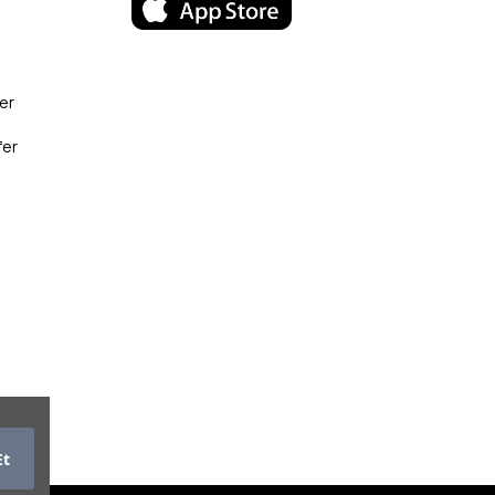
er
fer
Et