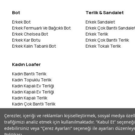
Bot
Terlik & Sandalet
Erkek Bot
Erkek Sandalet
Erkek Fermuarlı Ve Bağcıklı Bot
Erkek Çok Bantlı Sandale
Erkek Chelsea Bot
Erkek Terlik
Erkek Kar Botu
Erkek Çok Bantlı Terlik
Erkek Kalın Tabanlı Bot
Erkek Tokalı Terlik
Kadın Loafer
Kadın Bantlı Terlik
Kadın Topuklu Terlik
Kadın Kapalı Ev Terliği
Kadın Kapalı Ev Terliği
Kadın Kapalı Terlik
Kadın Çok Bantlı Terlik
Kadın Bantlı Terlik
Çerezler, içeriği ve reklamları kişiselleştirmek, sosyal medya özel
Kadın Çok Bantlı Terlik
trafiğimizi analiz etmek için kullanılmaktadır. “Kabul Et” seçeneği
Kadın Parmak Arası Terlik
edebilirsiniz veya “Çerez Ayarları” seçeneği ile ayarları düzenleye
Politikası