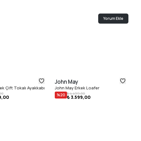
Yorum Ekle
John May
J
ek Çift Tokalı Ayakkabı
John May Erkek Loafer
Jo
00
₺ 4.499,00
%
20
9,00
₺ 3.599,00