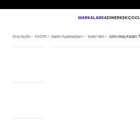
MARKALAR
KADIN
ERKEK
ÇOC
Ana Sayfa
KADIN
Kadın Ayakkabıları
Kadın Bot
John May Kadın T