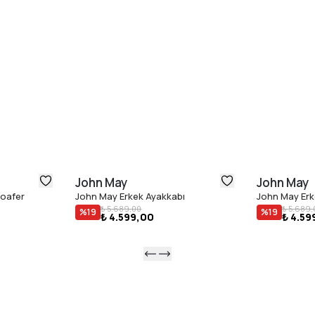
John May
John May
Loafer
John May Erkek Ayakkabı
John May Erk
₺ 5.689,00
₺ 5.689,
%
19
%
19
₺ 4.599,00
₺ 4.59