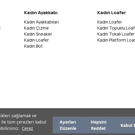
Kadın Ayakkabı
Kadın Loafer
Kadın Ayakkabıları
Kadın Loafer
t
Kadın Çizme
Kadın Topuklu Loaf
Kadın Sneaker
Kadın Tokalı Loafer
Kadın Loafer
Kadın Platform Loa
Kadın Bot
likleri sağlamak ve
 ile tüm çerezleri kabul
Ayarları
Hepsini
Kabul 
bilirsiniz.
Çerez
Düzenle
Reddet