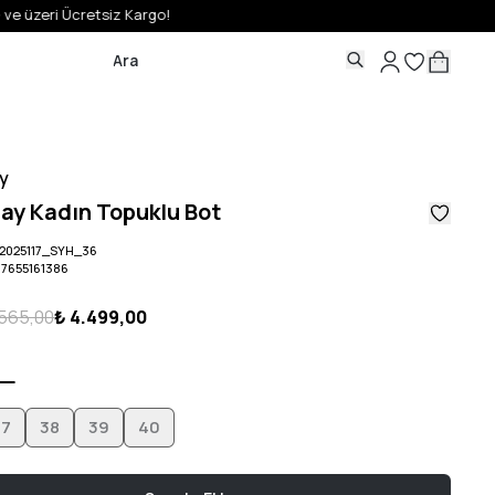
y
ay Kadın Topuklu Bot
2025117_SYH_36
07655161386
.565,00
₺ 4.499,00
37
38
39
40