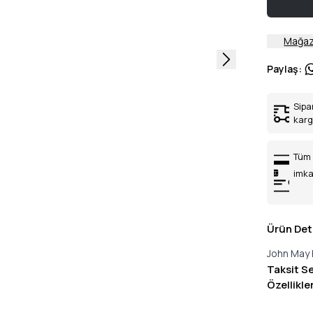
Mağaz
Paylaş
:
Sipa
kar
Tüm 
imka
Ürün Det
John May 
Taksit S
Özellikle