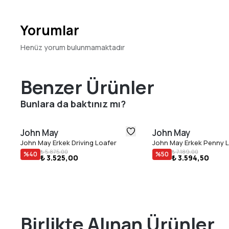
Yorumlar
Henüz yorum bulunmamaktadır
Benzer Ürünler
Bunlara da baktınız mı?
John May
John May
John May Erkek Driving Loafer
John May Erkek Penny 
₺ 5.875,00
₺ 7.189,00
%
40
%
50
₺ 3.525,00
₺ 3.594,50
Birlikte Alınan Ürünler