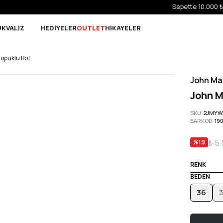
Sepette 10.000 ₺ ve üzeri Ücretsiz Kargo!
UK
VALİZ
HEDİYELER
OUTLET
HİKAYELER
opuklu Bot
John Ma
John M
SKU
:
2JMYW
BARKOD
:
19
₺ 5
%
19
RENK
BEDEN
36