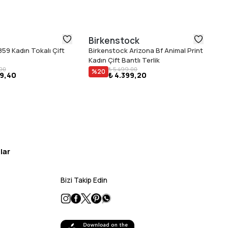
Birkenstock
B
59 Kadın Tokalı Çift
Birkenstock Arizona Bf Animal Print
Bi
Kadın Çift Bantlı Terlik
Te
,00
₺ 5.499,00
%
20
49,40
₺ 4.399,20
lar
Bizi Takip Edin