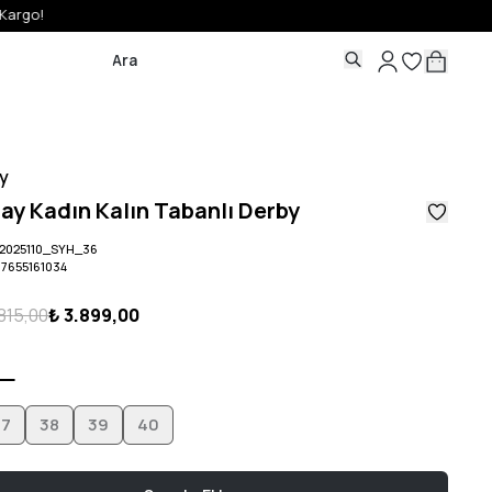
y
ay Kadın Kalın Tabanlı Derby
2025110_SYH_36
07655161034
815,00
₺ 3.899,00
37
38
39
40