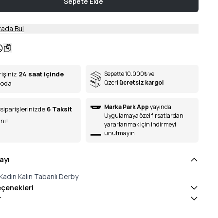
Sepete Ekle
ada Bul
rişiniz
24 saat içinde
Sepette 10.000
₺
ve
üzeri
ücretsiz kargo!
goda
Marka Park App
yayında.
siparişlerinizde
6
Taksit
Uygulamaya özel fırsatlardan
nı!
yararlanmak için indirmeyi
unutmayın
ayı
Kadın Kalın Tabanlı Derby
eçenekleri
r