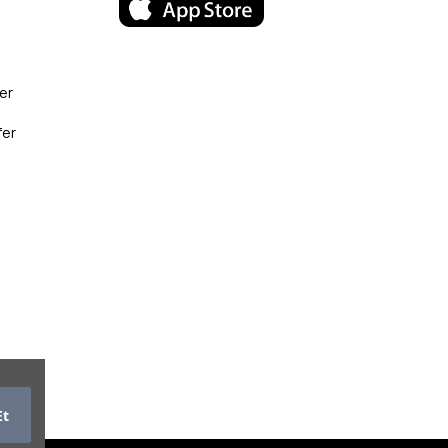
er
fer
Et