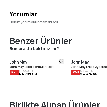
Yorumlar
Henüz yorum bulunmamaktadır
Benzer Ürünler
Bunlara da baktınız mı?
John May
John May
John May Erkek Fermuarlı Bot
John May Erkek Ayakkab
₺ 5.999,00
₺ 8.749,00
%
20
%
50
₺ 4.799,00
₺ 4.374,50
Birlikte Alınan Ürünler