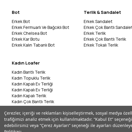
Bot
Terlik & Sandalet
Erkek Bot
Erkek Sandalet
Erkek Fermuarlı Ve Bağcıklı Bot
Erkek Çok Bantlı Sandale
Erkek Chelsea Bot
Erkek Terlik
Erkek Kar Botu
Erkek Çok Bantlı Terlik
Erkek Kalın Tabanlı Bot
Erkek Tokalı Terlik
Kadın Loafer
Kadın Bantlı Terlik
Kadın Topuklu Terlik
Kadın Kapalı Ev Terliği
Kadın Kapalı Ev Terliği
Kadın Kapalı Terlik
Kadın Çok Bantlı Terlik
Kadın Bantlı Terlik
Çerezler, içeriği ve reklamları kişiselleştirmek, sosyal medya özel
Kadın Çok Bantlı Terlik
trafiğimizi analiz etmek için kullanılmaktadır. “Kabul Et” seçeneği
Kadın Parmak Arası Terlik
edebilirsiniz veya “Çerez Ayarları” seçeneği ile ayarları düzenleye
Politikası