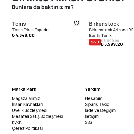
Bunlara da baktınız mı?
Toms
Birkenstock
Toms Erkek Espadril
Birkenstock Arizona BF 
₺ 4.349,00
Bantlı Terlik
₺ 6.999,00
%
20
₺ 5.599,20
Marka Park
Yardım
Mağazalarımız
Hesabım
İnsan Kaynakları
Sipariş Takip
Üyelik Sözleşmesi
İade ve Değişim
Mesafeli Satış Sözleşmesi
İletişim
KVKK
SSS
Çerez Politikası