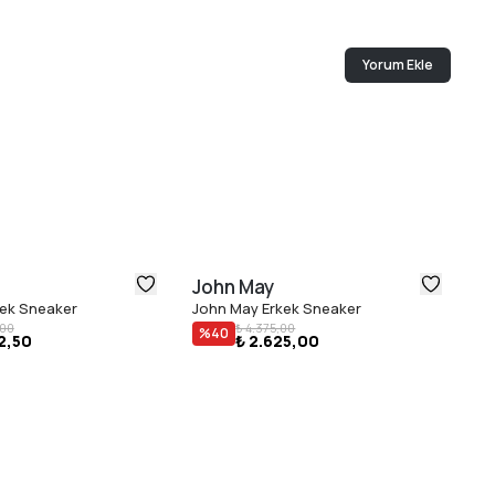
Yorum Ekle
John May
J
kek Sneaker
John May Erkek Sneaker
Jo
,00
₺ 4.375,00
%
40
2,50
₺ 2.625,00