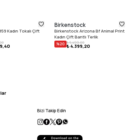
Birkenstock
Fi
59 Kadın Tokalı Çift
Birkenstock Arizona Bf Animal Print
Fi
Kadın Çift Bantlı Terlik
Te
₺ 
,00
₺ 5.499,00
%
20
49,40
₺ 4.399,20
lar
Bizi Takip Edin