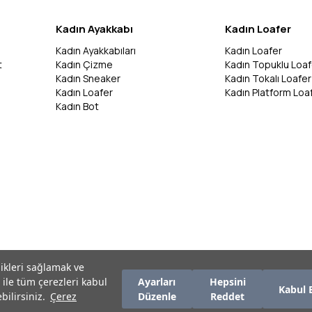
Kadın Ayakkabı
Kadın Loafer
Kadın Ayakkabıları
Kadın Loafer
t
Kadın Çizme
Kadın Topuklu Loaf
Kadın Sneaker
Kadın Tokalı Loafer
Kadın Loafer
Kadın Platform Loa
Kadın Bot
likleri sağlamak ve
 ile tüm çerezleri kabul
Ayarları
Hepsini
Kabul 
bilirsiniz.
Çerez
Düzenle
Reddet