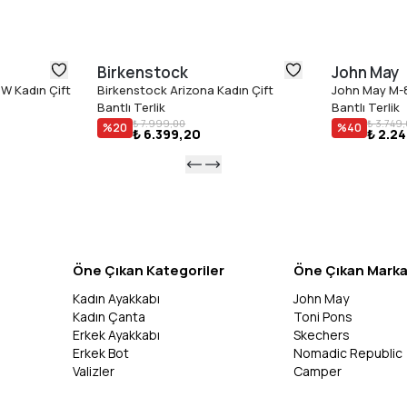
Birkenstock
John May
W Kadın Çift
Birkenstock Arizona Kadın Çift
John May M-8
Bantlı Terlik
Bantlı Terlik
₺ 7.999,00
₺ 3.749
%
20
%
40
₺ 6.399,20
₺ 2.2
Öne Çıkan Kategoriler
Öne Çıkan Marka
Kadın Ayakkabı
John May
Kadın Çanta
Toni Pons
Erkek Ayakkabı
Skechers
Erkek Bot
Nomadic Republic
Valizler
Camper