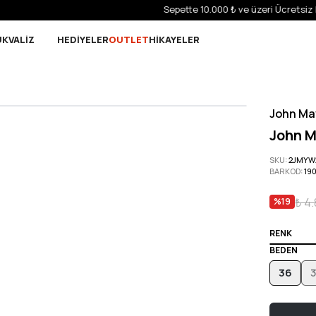
Sepette 10.000 ₺ ve üzeri Ücretsiz Kargo!
UK
VALİZ
HEDİYELER
OUTLET
HİKAYELER
John Ma
John M
SKU
:
2JMYW
BARKOD
:
19
₺ 4.
%
19
RENK
BEDEN
36