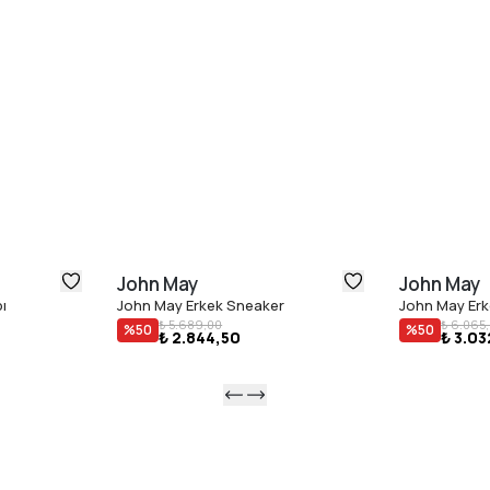
John May
John May
ı
John May Erkek Sneaker
John May Er
₺ 5.689,00
₺ 6.065
%
50
%
50
₺ 2.844,50
₺ 3.03