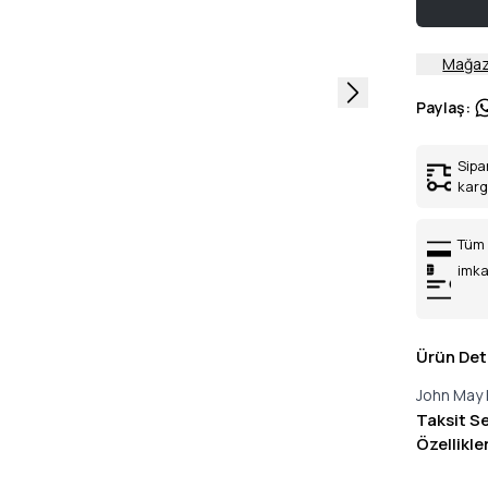
Mağaz
Paylaş
:
Sipa
kar
Tüm 
imka
Ürün Det
John May 
Taksit S
Özellikle