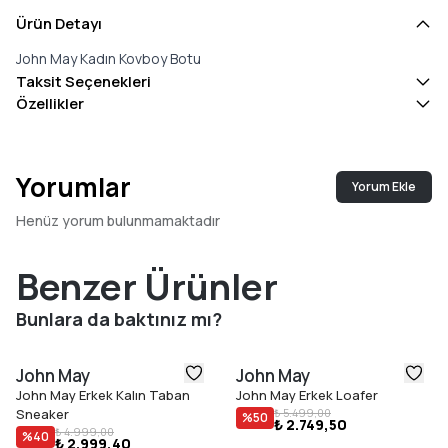
Ürün Detayı
John May Kadın Kovboy Botu
Taksit Seçenekleri
Özellikler
Yorumlar
Yorum Ekle
Henüz yorum bulunmamaktadır
Benzer Ürünler
Bunlara da baktınız mı?
John May
John May
John May Erkek Kalın Taban
John May Erkek Loafer
Sneaker
₺ 5.499,00
%
50
₺ 2.749,50
₺ 4.999,00
%
40
₺ 2.999,40