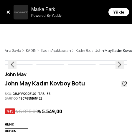
Tüm Siparişlerde 6 Taksit İmkanı!
Marka Park
Yükle
Powered By Yuddy
Ana Sayfa
KADIN
Kadın Ayakkabıları
Kadın Bot
John May Kadın Kovb
John May
John May Kadın Kovboy Botu
SKU
:
2JMYW2025140_TAB_36
BARKOD
:
1907655165452
₺ 6.875,00
₺ 5.549,00
%
19
RENK
BEDEN