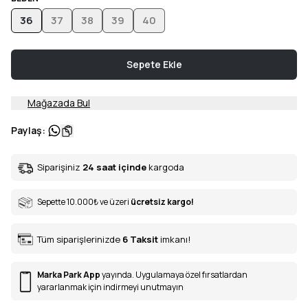
36
37
38
39
40
Sepete Ekle
Mağazada Bul
Paylaş
:
Siparişiniz
24 saat içinde
kargoda
Sepette 10.000
₺
ve üzeri
ücretsiz kargo!
Tüm siparişlerinizde
6
Taksit
imkanı!
Marka Park App
yayında. Uygulamaya özel fırsatlardan
yararlanmak için indirmeyi unutmayın