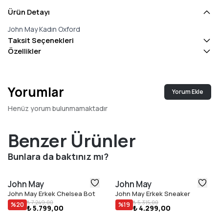
Ürün Detayı
John May Kadın Oxford
Taksit Seçenekleri
Özellikler
Yorumlar
Yorum Ekle
Henüz yorum bulunmamaktadır
Benzer Ürünler
Bunlara da baktınız mı?
John May
John May
John May Erkek Chelsea Bot
John May Erkek Sneaker
₺ 7.249,00
₺ 5.315,00
%
20
%
19
₺ 5.799,00
₺ 4.299,00