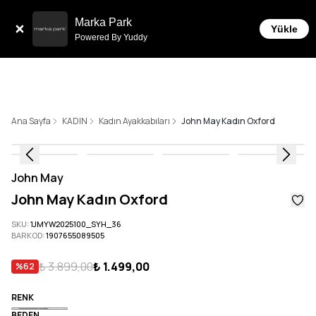
Tüm Siparişlerde 6 Taksit İmkanı!
Marka Park
Yükle
Powered By Yuddy
Ana Sayfa
KADIN
Kadın Ayakkabıları
John May Kadın Oxford
John May
John May Kadın Oxford
SKU
:
1JMYW2025100_SYH_36
BARKOD
:
1907655089505
₺ 3.899,00
₺ 1.499,00
%
62
RENK
BEDEN