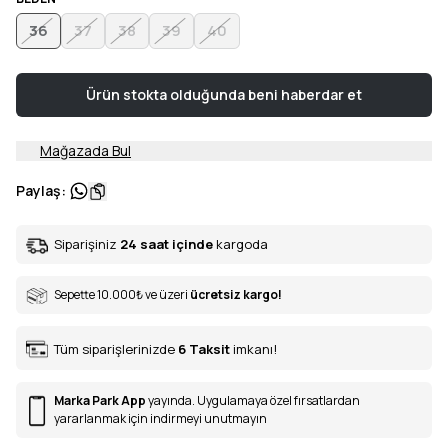
36
37
38
39
40
Ürün stokta olduğunda beni haberdar et
Mağazada Bul
Paylaş
:
Siparişiniz
24 saat içinde
kargoda
Sepette 10.000
₺
ve üzeri
ücretsiz kargo!
Tüm siparişlerinizde
6
Taksit
imkanı!
Marka Park App
yayında. Uygulamaya özel fırsatlardan
yararlanmak için indirmeyi unutmayın