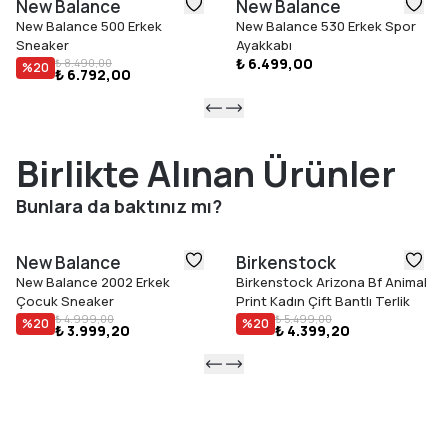
New Balance
New Balance
New Balance 500 Erkek
New Balance 530 Erkek Spor
Sneaker
Ayakkabı
₺ 6.499,00
₺ 8.490,00
%
20
₺ 6.792,00
Birlikte Alınan Ürünler
Bunlara da baktınız mı?
New Balance
Birkenstock
New Balance 2002 Erkek
Birkenstock Arizona Bf Animal
Çocuk Sneaker
Print Kadın Çift Bantlı Terlik
₺ 4.999,00
₺ 5.499,00
%
20
%
20
₺ 3.999,20
₺ 4.399,20