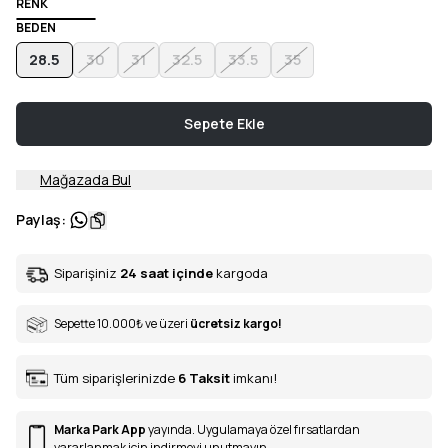
RENK
BEDEN
28.5
30
31
32.5
33.5
35
Sepete Ekle
Mağazada Bul
Paylaş
:
Siparişiniz
24 saat içinde
kargoda
Sepette 10.000
₺
ve üzeri
ücretsiz kargo!
Tüm siparişlerinizde
6
Taksit
imkanı!
Marka Park App
yayında. Uygulamaya özel fırsatlardan
yararlanmak için indirmeyi unutmayın