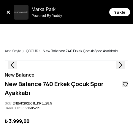
Tüm Siparişlerde 6 Taksit İmkanı!
Marka Park
Yükle
Powered By Yuddy
Ana Sayfa
ÇOCUK
New Balance 740 Erkek Çocuk Spor Ayakkabı
New Balance
New Balance 740 Erkek Çocuk Spor
Ayakkabı
SKU
:
2NBAK2025011_KR5_28.5
BARKOD
:
198686852140
₺ 3.999,00