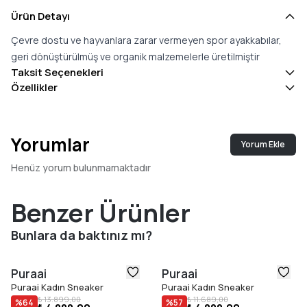
Ürün Detayı
Çevre dostu ve hayvanlara zarar vermeyen spor ayakkabılar,
geri dönüştürülmüş ve organik malzemelerle üretilmiştir
Taksit Seçenekleri
Özellikler
Yorumlar
Yorum Ekle
Henüz yorum bulunmamaktadır
Benzer Ürünler
Bunlara da baktınız mı?
Puraai
Puraai
Puraai Kadın Sneaker
Puraai Kadın Sneaker
₺ 13.899,00
₺ 11.689,00
%
64
%
57