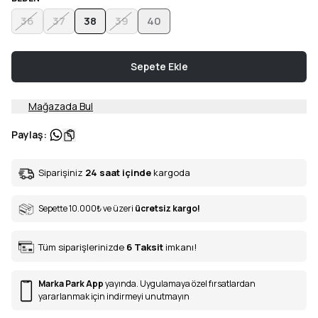
36
37
38
39
40
Sepete Ekle
Mağazada Bul
Paylaş
:
Siparişiniz
24 saat içinde
kargoda
Sepette 10.000
₺
ve üzeri
ücretsiz kargo!
Tüm siparişlerinizde
6
Taksit
imkanı!
Marka Park App
yayında. Uygulamaya özel fırsatlardan
yararlanmak için indirmeyi unutmayın