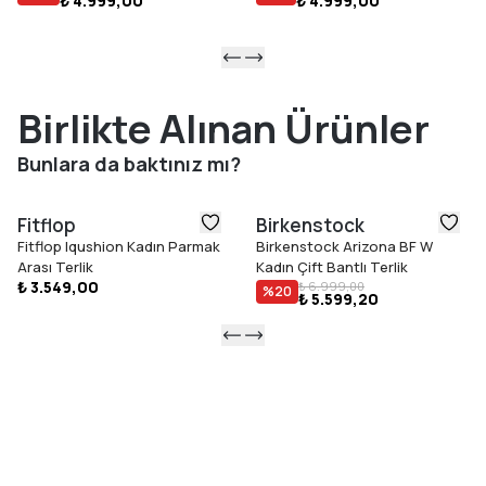
₺ 4.999,00
₺ 4.999,00
Birlikte Alınan Ürünler
Bunlara da baktınız mı?
Fitflop
Birkenstock
Fitflop Iqushion Kadın Parmak
Birkenstock Arizona BF W
Arası Terlik
Kadın Çift Bantlı Terlik
₺ 3.549,00
₺ 6.999,00
%
20
₺ 5.599,20