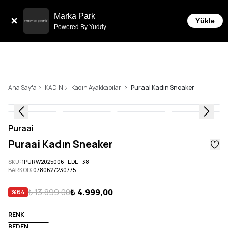
Tüm Siparişlerde 6 Taksit İmkanı!
Marka Park
Yükle
Powered By Yuddy
Ana Sayfa
KADIN
Kadın Ayakkabıları
Puraai Kadın Sneaker
Puraai
Puraai Kadın Sneaker
SKU
:
1PURW2025006_EDE_38
BARKOD
:
0780627230775
₺ 13.899,00
₺ 4.999,00
%
64
RENK
BEDEN