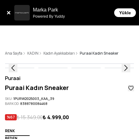
Tüm Siparişlerde 6 Taksit İmkanı!
Marka Park
Yükle
Powered By Yuddy
Ana Sayfa
KADIN
Kadın Ayakkabıları
Puraai Kadın Sneaker
Puraai
Puraai Kadın Sneaker
SKU
:
1PURW2025003_KAA_39
BARKOD
:
8388780084468
₺ 15.349,00
₺ 4.999,00
%
67
RENK
BEDEN