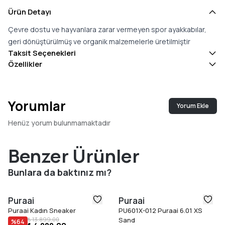
Ürün Detayı
Çevre dostu ve hayvanlara zarar vermeyen spor ayakkabılar,
geri dönüştürülmüş ve organik malzemelerle üretilmiştir
Taksit Seçenekleri
Özellikler
Yorumlar
Yorum Ekle
Henüz yorum bulunmamaktadır
Benzer Ürünler
Bunlara da baktınız mı?
Puraai
Puraai
Puraai Kadın Sneaker
PU601X-012 Puraai 6.01 XS
₺ 13.899,00
Sand
%
64