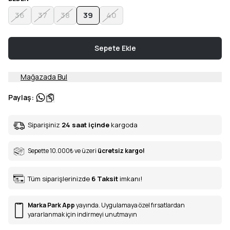
36
37
38
39
40
Sepete Ekle
Mağazada Bul
Paylaş
:
Siparişiniz
24 saat içinde
kargoda
Sepette 10.000
₺
ve üzeri
ücretsiz kargo!
Tüm siparişlerinizde
6
Taksit
imkanı!
Marka Park App
yayında. Uygulamaya özel fırsatlardan
yararlanmak için indirmeyi unutmayın