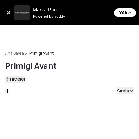
Tüm Siparişlerde 6 Taksit İmkanı!
Marka Park
Yükle
Powered By Yuddy
Ana Sayfa
Primigi Avant
Primigi Avant
Filtreler
Sırala