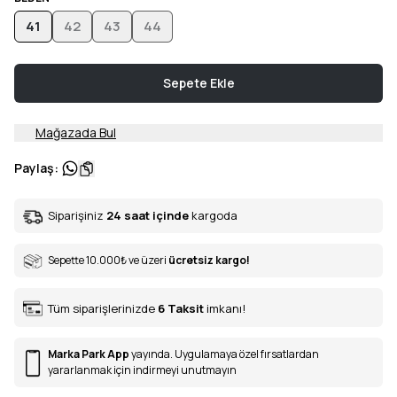
41
42
43
44
Sepete Ekle
Mağazada Bul
Paylaş
:
Siparişiniz
24 saat içinde
kargoda
Sepette 10.000
₺
ve üzeri
ücretsiz kargo!
Tüm siparişlerinizde
6
Taksit
imkanı!
Marka Park App
yayında. Uygulamaya özel fırsatlardan
yararlanmak için indirmeyi unutmayın