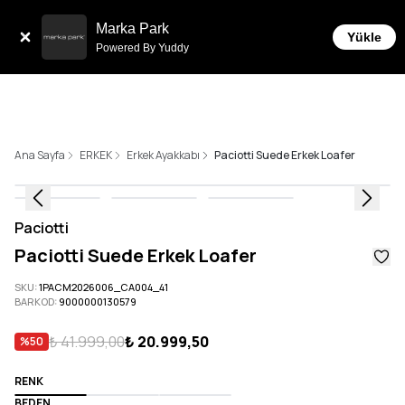
Tüm Siparişlerde 6 Taksit İmkanı!
Marka Park
Yükle
Powered By Yuddy
Ana Sayfa
ERKEK
Erkek Ayakkabı
Paciotti Suede Erkek Loafer
Paciotti
Paciotti Suede Erkek Loafer
SKU
:
1PACM2026006_CA004_41
BARKOD
:
9000000130579
₺ 41.999,00
₺ 20.999,50
%
50
RENK
BEDEN