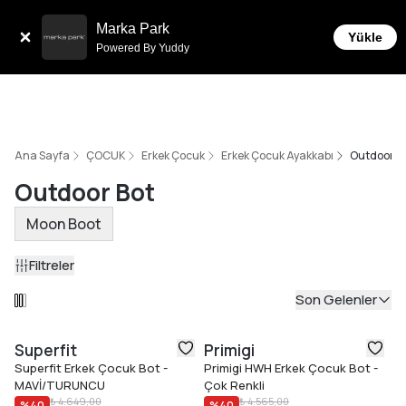
Tüm Siparişlerde 6 Taksit İmkanı!
Marka Park
Yükle
Powered By Yuddy
Ana Sayfa
ÇOCUK
Erkek Çocuk
Erkek Çocuk Ayakkabı
Outdoor B
Outdoor Bot
Moon Boot
Filtreler
Son Gelenler
Superfit
Primigi
Superfit Erkek Çocuk Bot -
Primigi HWH Erkek Çocuk Bot -
MAVİ/TURUNCU
Çok Renkli
₺ 4.649,00
₺ 4.565,00
%
40
%
40