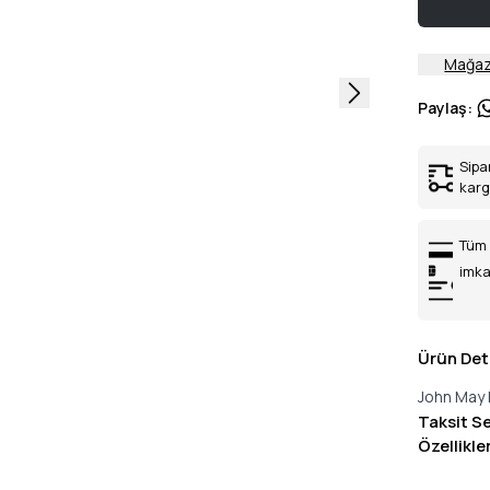
Mağaz
Paylaş
:
Sipa
kar
Tüm 
imka
Ürün Det
John May 
Taksit S
Özellikle