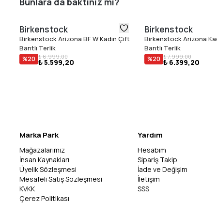
Bunlara da baktınız mı?
Birkenstock
Birkenstock
Birkenstock Arizona BF W Kadın Çift
Birkenstock Arizona Kad
Bantlı Terlik
Bantlı Terlik
₺ 6.999,00
₺ 7.999,00
%
20
%
20
₺ 5.599,20
₺ 6.399,20
Marka Park
Yardım
Mağazalarımız
Hesabım
İnsan Kaynakları
Sipariş Takip
Üyelik Sözleşmesi
İade ve Değişim
Mesafeli Satış Sözleşmesi
İletişim
KVKK
SSS
Çerez Politikası