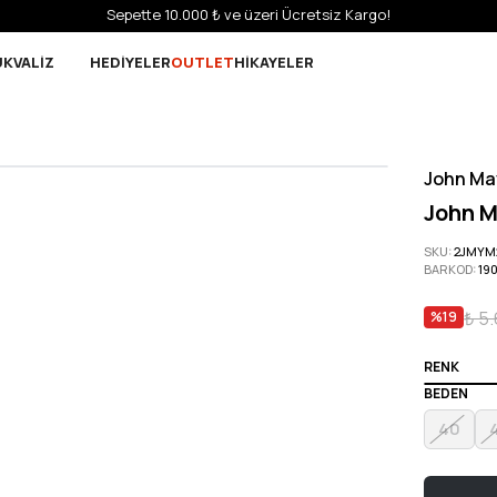
Sepette 10.000 ₺ ve üzeri Ücretsiz Kargo!
UK
VALİZ
HEDİYELER
OUTLET
HİKAYELER
John Ma
John M
SKU
:
2JMYM
BARKOD
:
19
₺ 5
%
19
RENK
BEDEN
40