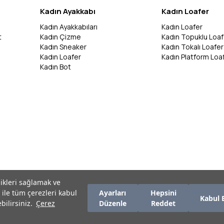
Kadın Ayakkabı
Kadın Loafer
Kadın Ayakkabıları
Kadın Loafer
t
Kadın Çizme
Kadın Topuklu Loaf
Kadın Sneaker
Kadın Tokalı Loafer
Kadın Loafer
Kadın Platform Loa
Kadın Bot
likleri sağlamak ve
 ile tüm çerezleri kabul
Ayarları
Hepsini
Kabul 
bilirsiniz.
Çerez
Düzenle
Reddet
zırlanmıştır