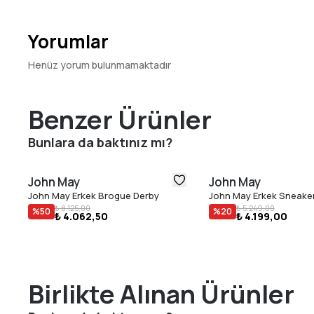
Yorumlar
Henüz yorum bulunmamaktadır
Benzer Ürünler
Bunlara da baktınız mı?
John May
John May
John May Erkek Brogue Derby
John May Erkek Sneake
₺ 8.125,00
₺ 5.249,00
%
50
%
20
₺ 4.062,50
₺ 4.199,00
Birlikte Alınan Ürünler