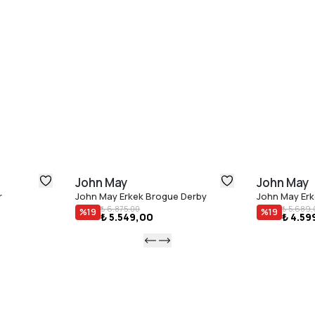
John May
John May
r
John May Erkek Brogue Derby
John May Erk
₺ 6.875,00
₺ 5.689,
%
19
%
19
₺ 5.549,00
₺ 4.59