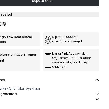
Sepete Ekle
ada Bul
rişiniz
24 saat içinde
Sepette 10.000
₺
ve
üzeri
ücretsiz kargo!
goda
Marka Park App
yayında.
siparişlerinizde
6
Taksit
Uygulamaya özel fırsatlardan
nı!
yararlanmak için indirmeyi
unutmayın
ayı
Erkek Çift Tokalı Ayakkabı
eçenekleri
r