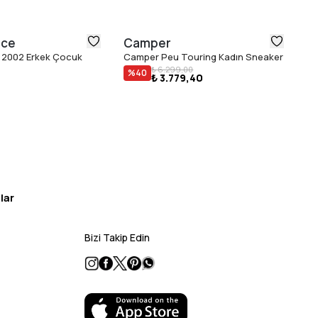
nce
Camper
N
 2002 Erkek Çocuk
Camper Peu Touring Kadın Sneaker
Ne
₺ 6.299,00
Sn
%
40
₺ 3.779,40
₺ 
lar
Bizi Takip Edin