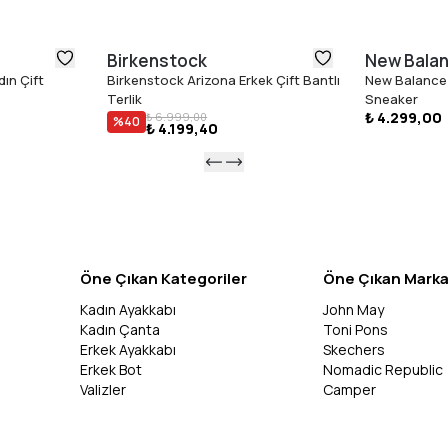
Birkenstock
New Bala
ın Çift
Birkenstock Arizona Erkek Çift Bantlı
New Balance
Terlik
Sneaker
₺ 4.299,00
₺ 6.999,00
%
40
₺ 4.199,40
Öne Çıkan Kategoriler
Öne Çıkan Marka
Kadın Ayakkabı
John May
Kadın Çanta
Toni Pons
Erkek Ayakkabı
Skechers
Erkek Bot
Nomadic Republic
Valizler
Camper