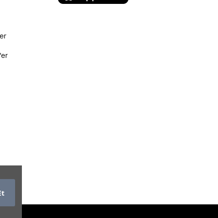
er
fer
Et