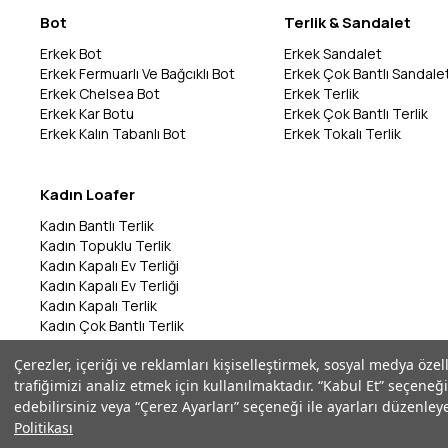
Bot
Terlik & Sandalet
Erkek Bot
Erkek Sandalet
Erkek Fermuarlı Ve Bağcıklı Bot
Erkek Çok Bantlı Sandale
Erkek Chelsea Bot
Erkek Terlik
Erkek Kar Botu
Erkek Çok Bantlı Terlik
Erkek Kalın Tabanlı Bot
Erkek Tokalı Terlik
Kadın Loafer
Kadın Bantlı Terlik
Kadın Topuklu Terlik
Kadın Kapalı Ev Terliği
Kadın Kapalı Ev Terliği
Kadın Kapalı Terlik
Kadın Çok Bantlı Terlik
Kadın Bantlı Terlik
Çerezler, içeriği ve reklamları kişiselleştirmek, sosyal medya özel
Kadın Çok Bantlı Terlik
trafiğimizi analiz etmek için kullanılmaktadır. “Kabul Et” seçeneği
Kadın Parmak Arası Terlik
edebilirsiniz veya “Çerez Ayarları” seçeneği ile ayarları düzenleye
Politikası
©2026 Marka Park - Tüm Hakları Saklıdır | ikas E-Ticaret Altyapısı ile Ha