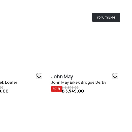
Yorum Ekle
John May
J
ek Loafer
John May Erkek Brogue Derby
Jo
00
₺ 6.875,00
%
19
9,00
₺ 5.549,00