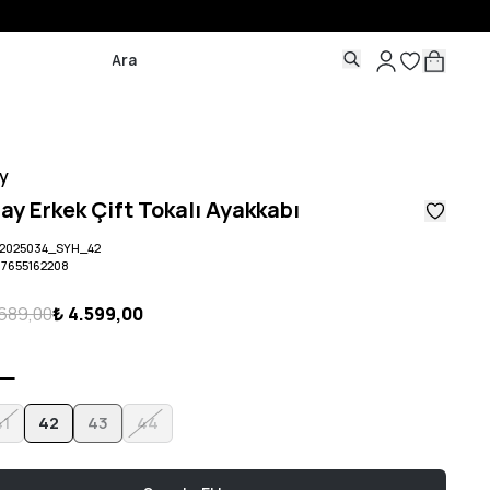
y
ay Erkek Çift Tokalı Ayakkabı
2025034_SYH_42
07655162208
.689,00
₺ 4.599,00
41
42
43
44