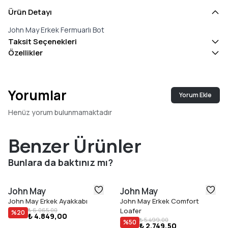
Ürün Detayı
John May Erkek Fermuarlı Bot
Taksit Seçenekleri
Özellikler
Yorumlar
Yorum Ekle
Henüz yorum bulunmamaktadır
Benzer Ürünler
Bunlara da baktınız mı?
John May
John May
John May Erkek Ayakkabı
John May Erkek Comfort
₺ 6.065,00
Loafer
%
20
₺ 4.849,00
₺ 5.499,00
%
50
₺ 2.749,50