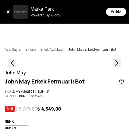
Sepette 10.000 ₺ ve üzeri Ücretsiz Kargo!
Marka Park
Yükle
Powered By Yuddy
Ana Sayfa
ERKEK
Erkek Ayakkabı
John May Erkek Fermuarlı Bot
John May
John May Erkek Fermuarlı Bot
SKU
:
2JMYM2025061_SUH_41
BARKOD
:
1907655163540
₺ 5.375,00
₺ 4.349,00
%
19
RENK
BEDEN