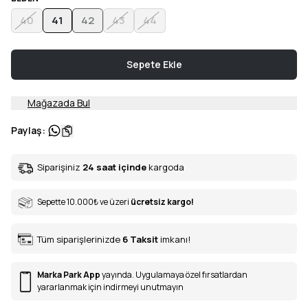
40
41
42
43
44
Sepete Ekle
Mağazada Bul
Paylaş
:
Siparişiniz
24 saat içinde
kargoda
Sepette 10.000
₺
ve üzeri
ücretsiz kargo!
Tüm siparişlerinizde
6
Taksit
imkanı!
Marka Park App
yayında. Uygulamaya özel fırsatlardan
yararlanmak için indirmeyi unutmayın