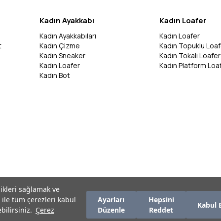
Kadın Ayakkabı
Kadın Loafer
Kadın Ayakkabıları
Kadın Loafer
t
Kadın Çizme
Kadın Topuklu Loaf
Kadın Sneaker
Kadın Tokalı Loafer
Kadın Loafer
Kadın Platform Loa
Kadın Bot
likleri sağlamak ve
 ile tüm çerezleri kabul
Ayarları
Hepsini
Kabul 
bilirsiniz.
Çerez
Düzenle
Reddet