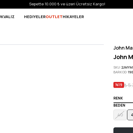
Sepette 10.000 ₺ ve üzeri Ücretsiz Kargo!
UK
VALİZ
HEDİYELER
OUTLET
HİKAYELER
John Ma
John M
SKU
:
2JMYM
BARKOD
:
19
₺ 5.
%
19
RENK
BEDEN
40