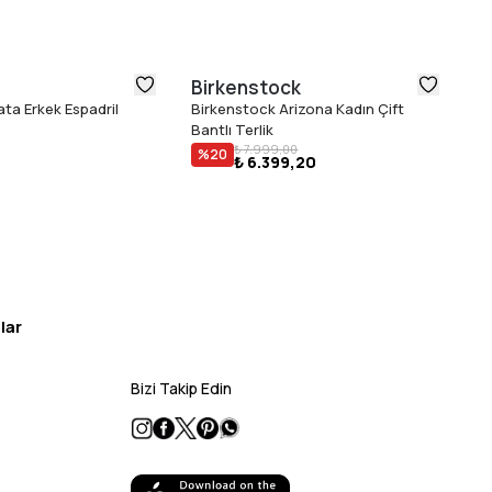
Birkenstock
T
ta Erkek Espadril
Birkenstock Arizona Kadın Çift
To
₺ 
Bantlı Terlik
₺ 7.999,00
%
20
₺ 6.399,20
lar
Bizi Takip Edin