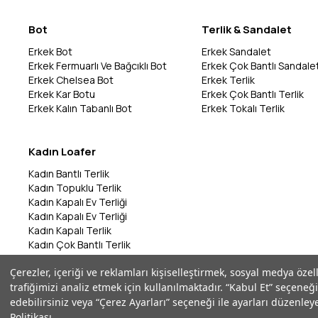
Bot
Terlik & Sandalet
Erkek Bot
Erkek Sandalet
Erkek Fermuarlı Ve Bağcıklı Bot
Erkek Çok Bantlı Sandale
Erkek Chelsea Bot
Erkek Terlik
Erkek Kar Botu
Erkek Çok Bantlı Terlik
Erkek Kalın Tabanlı Bot
Erkek Tokalı Terlik
Kadın Loafer
Kadın Bantlı Terlik
Kadın Topuklu Terlik
Kadın Kapalı Ev Terliği
Kadın Kapalı Ev Terliği
Kadın Kapalı Terlik
Kadın Çok Bantlı Terlik
Kadın Bantlı Terlik
Çerezler, içeriği ve reklamları kişiselleştirmek, sosyal medya özel
Kadın Çok Bantlı Terlik
trafiğimizi analiz etmek için kullanılmaktadır. “Kabul Et” seçeneği
Kadın Parmak Arası Terlik
edebilirsiniz veya “Çerez Ayarları” seçeneği ile ayarları düzenleye
Politikası