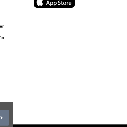
er
fer
Et