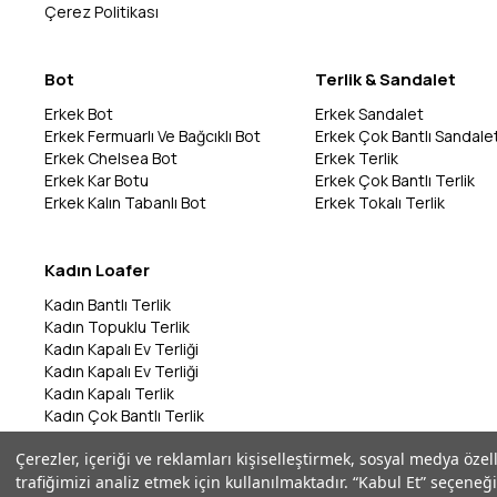
Çerez Politikası
Bot
Terlik & Sandalet
Erkek Bot
Erkek Sandalet
Erkek Fermuarlı Ve Bağcıklı Bot
Erkek Çok Bantlı Sandale
Erkek Chelsea Bot
Erkek Terlik
Erkek Kar Botu
Erkek Çok Bantlı Terlik
Erkek Kalın Tabanlı Bot
Erkek Tokalı Terlik
Kadın Loafer
Kadın Bantlı Terlik
Kadın Topuklu Terlik
Kadın Kapalı Ev Terliği
Kadın Kapalı Ev Terliği
Kadın Kapalı Terlik
Kadın Çok Bantlı Terlik
Kadın Bantlı Terlik
Çerezler, içeriği ve reklamları kişiselleştirmek, sosyal medya özel
Kadın Çok Bantlı Terlik
trafiğimizi analiz etmek için kullanılmaktadır. “Kabul Et” seçeneği
Kadın Parmak Arası Terlik