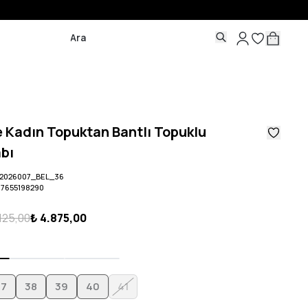
 Kadın Topuktan Bantlı Topuklu
bı
2026007_BEL_36
07655198290
.125,00
₺ 4.875,00
37
38
39
40
41