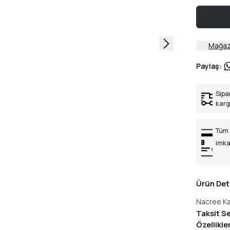
Mağaz
Paylaş
:
Sipa
kar
Tüm 
imka
Ürün Det
Nacree Ka
Taksit S
Özellikle