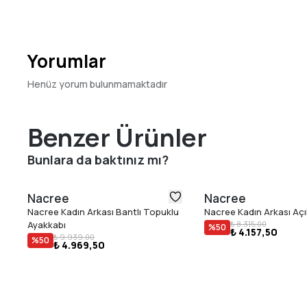
Yorumlar
Henüz yorum bulunmamaktadır
Benzer Ürünler
Bunlara da baktınız mı?
Nacree
Nacree
Nacree Kadın Arkası Bantlı Topuklu
Nacree Kadın Arkası Aç
Ayakkabı
₺ 8.315,00
%
50
₺ 4.157,50
₺ 9.939,00
%
50
₺ 4.969,50