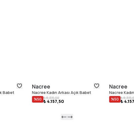
Nacree
Nacree
ık Babet
Nacree Kadın Arkası Açık Babet
Nacree Kadın
₺ 8.315,00
₺ 8.315,
%
50
%
50
₺ 4.157,50
₺ 4.15