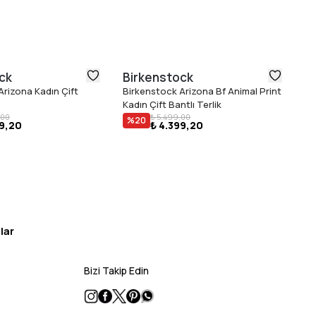
ck
Birkenstock
D
Arizona Kadın Çift
Birkenstock Arizona Bf Animal Print
Do
Kadın Çift Bantlı Terlik
Ta
,00
₺ 5.499,00
%
20
99,20
₺ 4.399,20
lar
Bizi Takip Edin