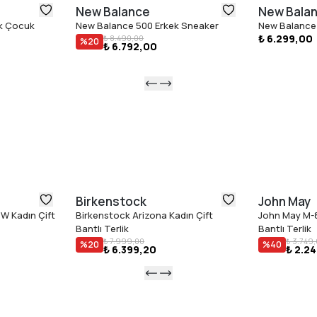
New Balance
New Bala
k Çocuk
New Balance 500 Erkek Sneaker
New Balance
₺ 6.299,00
₺ 8.490,00
%
20
₺ 6.792,00
Birkenstock
John May
W Kadın Çift
Birkenstock Arizona Kadın Çift
John May M-8
Bantlı Terlik
Bantlı Terlik
₺ 7.999,00
₺ 3.749
%
20
%
40
₺ 6.399,20
₺ 2.2