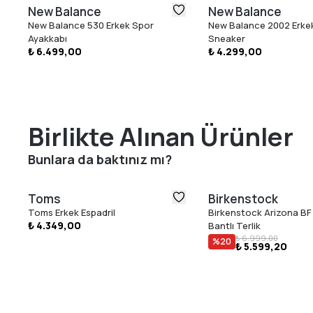
New Balance
New Balance
New Balance 530 Erkek Spor
New Balance 2002 Erke
Ayakkabı
Sneaker
₺ 6.499,00
₺ 4.299,00
Birlikte Alınan Ürünler
Bunlara da baktınız mı?
Toms
Birkenstock
Toms Erkek Espadril
Birkenstock Arizona BF 
₺ 4.349,00
Bantlı Terlik
₺ 6.999,00
%
20
₺ 5.599,20