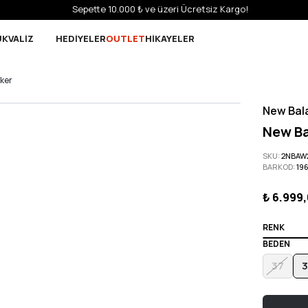
Sepette 10.000 ₺ ve üzeri Ücretsiz Kargo!
UK
VALİZ
HEDİYELER
OUTLET
HİKAYELER
ker
New Bal
New Ba
SKU
:
2NBAW
BARKOD
:
19
₺ 6.999
RENK
BEDEN
37
3