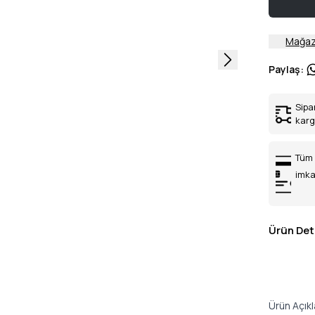
Mağaz
Paylaş
:
Sipa
kar
Tüm 
imka
Ürün Det
Ürün Açık