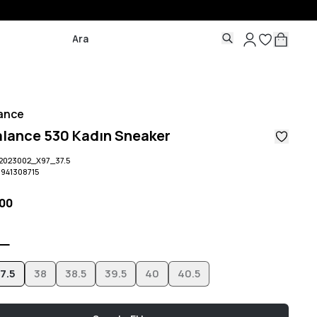
ance
lance 530 Kadın Sneaker
2023002_X97_37.5
6941308715
,00
7.5
38
38.5
39.5
40
40.5