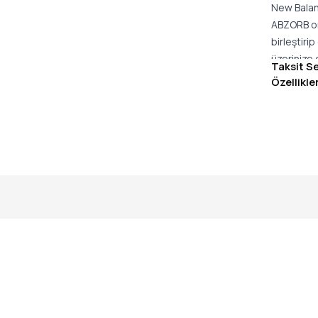
New Balanc
ABZORB ort
birleştiri
üzerinize
Taksit S
Özellikle
Ürün Deta
ABZORB or
sayesinde
Deri saya
Klasik ko
Bağcıklı 