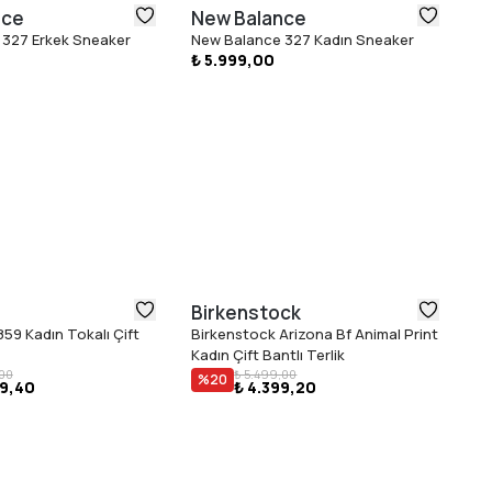
nce
New Balance
N
 327 Erkek Sneaker
New Balance 327 Kadın Sneaker
Ne
₺ 5.999,00
₺ 
Birkenstock
B
59 Kadın Tokalı Çift
Birkenstock Arizona Bf Animal Print
Bi
Kadın Çift Bantlı Terlik
Te
,00
₺ 5.499,00
%
20
49,40
₺ 4.399,20