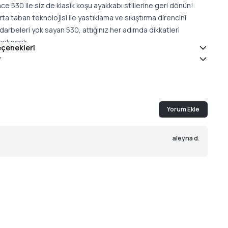
e 530 ile siz de klasik koşu ayakkabı stillerine geri dönün!
a taban teknolojisi ile yastıklama ve sıkıştırma direncini
p darbeleri yok sayan 530, attığınız her adımda dikkatleri
 çekecek.
eçenekleri
r
yları
ta taban, yastıklama ve sıkıştırma direnci kombinasyonu
 darbeleri emer
Yorum Ekle
şu ayakkabısı tarzından ilham alan Heritage model
aleyna
d.
kapatma