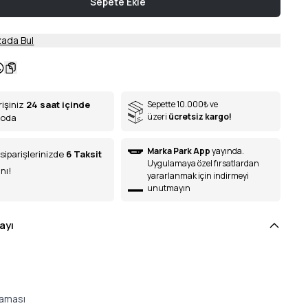
Sepete Ekle
ada Bul
rişiniz
24 saat içinde
Sepette 10.000
₺
ve
üzeri
ücretsiz kargo!
goda
Marka Park App
yayında.
siparişlerinizde
6
Taksit
Uygulamaya özel fırsatlardan
nı!
yararlanmak için indirmeyi
unutmayın
ayı
laması