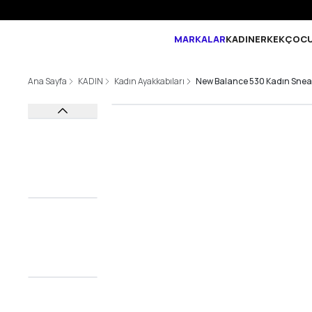
MARKALAR
KADIN
ERKEK
ÇOC
Ana Sayfa
KADIN
Kadın Ayakkabıları
New Balance 530 Kadın Snea