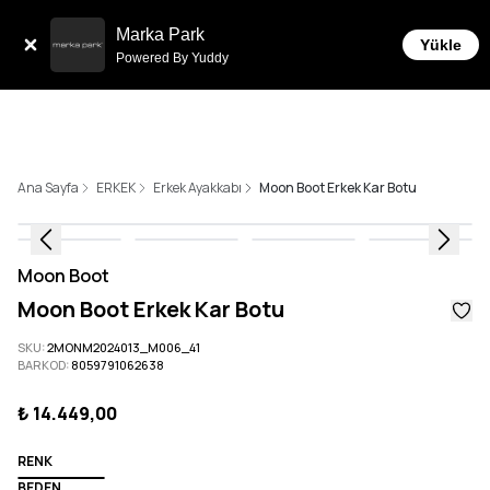
Tüm Siparişlerde 6 Taksit İmkanı!
Marka Park
Yükle
Powered By Yuddy
Ana Sayfa
ERKEK
Erkek Ayakkabı
Moon Boot Erkek Kar Botu
Moon Boot
Moon Boot Erkek Kar Botu
SKU
:
2MONM2024013_M006_41
BARKOD
:
8059791062638
₺ 14.449,00
RENK
BEDEN