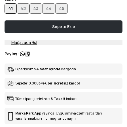
41
42
43
44
45
Sepete Ekle
Mağazada Bul
Paylaş
:
Siparişiniz
24 saat içinde
kargoda
Sepette 10.000
₺
ve üzeri
ücretsiz kargo!
Tüm siparişlerinizde
6
Taksit
imkanı!
Marka Park App
yayında. Uygulamaya özel fırsatlardan
yararlanmak için indirmeyi unutmayın