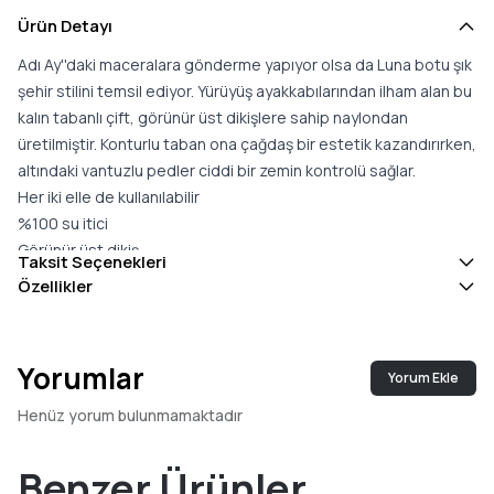
Ürün Detayı
Adı Ay''daki maceralara gönderme yapıyor olsa da Luna botu şık
şehir stilini temsil ediyor. Yürüyüş ayakkabılarından ilham alan bu
kalın tabanlı çift, görünür üst dikişlere sahip naylondan
üretilmiştir. Konturlu taban ona çağdaş bir estetik kazandırırken,
altındaki vantuzlu pedler ciddi bir zemin kontrolü sağlar.
Her iki elle de kullanılabilir
%100 su itici
Görünür üst dikiş
Taksit Seçenekleri
Logo kabartmalı topuk desteği
Özellikler
Dilde kabartmalı logo
Siyah metal halkalar
EVA orta taban
Yorumlar
Yorum Ekle
Termoplastik kauçuk sırtlı taban
Bağcıklı ön bağlantı
Henüz yorum bulunmamaktadır
Stil Kimliği: 80D2480080
%90 naylon, %10 TPU; astar: %100 polyester; taban: %80
Benzer Ürünler
termoplastik kauçuk, %20 EVA