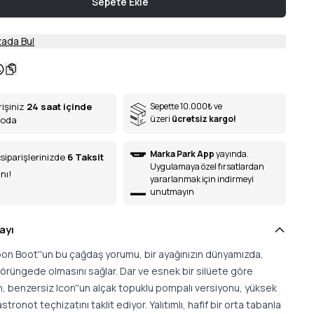
Sepete Ekle
ada Bul
rişiniz
24 saat içinde
Sepette 10.000
₺
ve
üzeri
ücretsiz kargo!
goda
Marka Park App
yayında.
siparişlerinizde
6
Taksit
Uygulamaya özel fırsatlardan
nı!
yararlanmak için indirmeyi
unutmayın
ayı
Moon Boot''un bu çağdaş yorumu, bir ayağınızın dünyamızda,
yörüngede olmasını sağlar. Dar ve esnek bir silüete göre
n, benzersiz Icon''un alçak topuklu pompalı versiyonu, yüksek
stronot teçhizatını taklit ediyor. Yalıtımlı, hafif bir orta tabanla