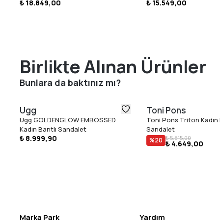
₺ 18.849,00
₺ 15.549,00
Birlikte Alınan Ürünler
Bunlara da baktınız mı?
Ugg
Toni Pons
Ugg GOLDENGLOW EMBOSSED
Toni Pons Triton Kadın
Kadın Bantlı Sandalet
Sandalet
₺ 8.999,90
₺ 5.815,00
%
20
₺ 4.649,00
Marka Park
Yardım