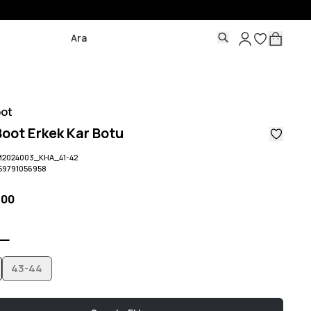
ot
oot Erkek Kar Botu
2024003_KHA_41-42
59791056958
,00
43-44