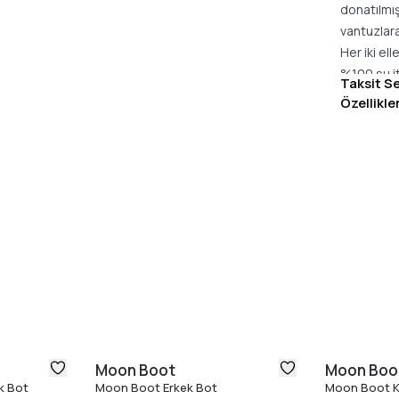
donatılmı
vantuzlara
Her iki ell
%100 su it
Taksit S
Topukta l
Özellikle
Neopren d
Gümüş ton
Çapraz bo
Termoplas
Termoplas
Çok boyut
Geçişli ta
Stil Kimli
%70 naylo
%100 term
Moon Boot
temizleme
Moon Boot
Moon Boo
Aşağıdaki 
k Bot
Moon Boot Erkek Bot
Moon Boot K
1. ADIM: Ki