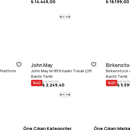
₺ 14.449,00
₺ 16.199,00
2. ADIM: L
su kullanı
3. ADIM: O
deterjan v
4. ADIM: O
5. ADIM: O
içinde sak
6. ADIM: B
John May
Birkensto
 Platform
John May M-859 Kadın Tokalı Çift
Birkenstock 
Bantlı Terlik
Bantlı Terlik
₺ 3.749,00
₺ 6.999
%
40
%
20
₺ 2.249,40
₺ 5.5
Öne Çıkan Kategoriler
Öne Çıkan Marka