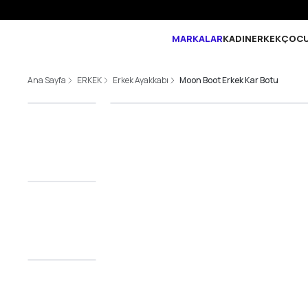
MARKALAR
KADIN
ERKEK
ÇOC
Ana Sayfa
ERKEK
Erkek Ayakkabı
Moon Boot Erkek Kar Botu