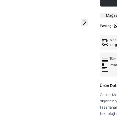
Mağaz
Paylaş
:
Sipa
kar
Tüm 
imka
Ürün Det
Orijinal 
diğerinin 
tasarlana
teknoloji a