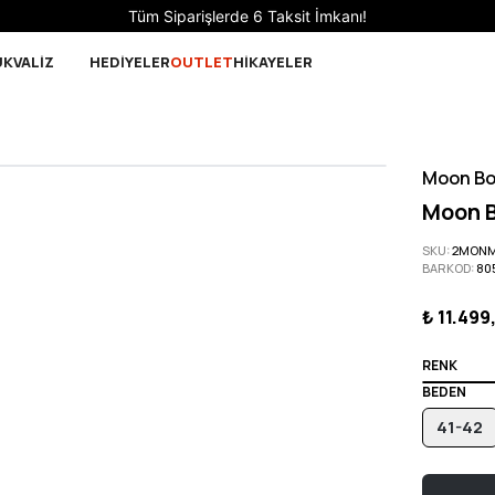
Tüm Siparişlerde 6 Taksit İmkanı!
UK
VALİZ
HEDİYELER
OUTLET
HİKAYELER
Moon Bo
Moon B
SKU
:
2MONM
BARKOD
:
80
₺ 11.499
RENK
BEDEN
41-42