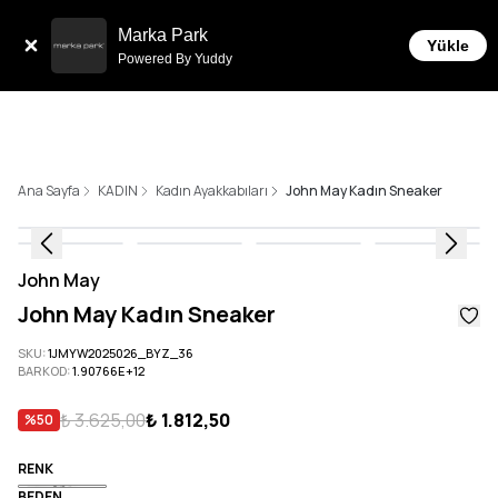
Tüm Siparişlerde 6 Taksit İmkanı!
Marka Park
Yükle
Powered By Yuddy
Ana Sayfa
KADIN
Kadın Ayakkabıları
John May Kadın Sneaker
John May
John May Kadın Sneaker
SKU
:
1JMYW2025026_BYZ_36
BARKOD
:
1.90766E+12
₺ 3.625,00
₺ 1.812,50
%
50
RENK
BEDEN