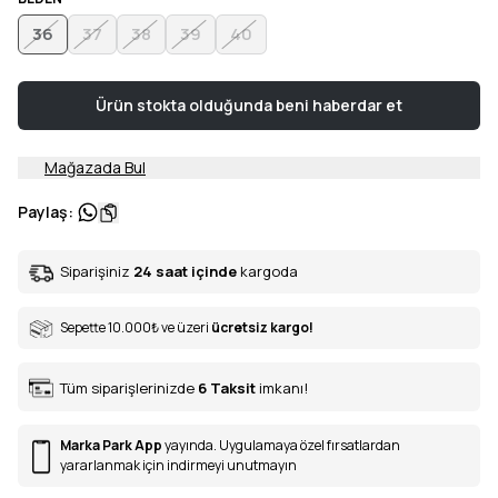
36
37
38
39
40
Ürün stokta olduğunda beni haberdar et
Mağazada Bul
Paylaş
:
Siparişiniz
24 saat içinde
kargoda
Sepette 10.000
₺
ve üzeri
ücretsiz kargo!
Tüm siparişlerinizde
6
Taksit
imkanı!
Marka Park App
yayında. Uygulamaya özel fırsatlardan
yararlanmak için indirmeyi unutmayın