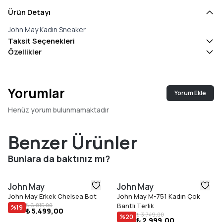
Ürün Detayı
John May Kadın Sneaker
Taksit Seçenekleri
Özellikler
Yorumlar
Yorum Ekle
Henüz yorum bulunmamaktadır
Benzer Ürünler
Bunlara da baktınız mı?
John May
John May
John May Erkek Chelsea Bot
John May M-751 Kadın Çok
₺ 6.815,00
Bantlı Terlik
%
19
₺ 5.499,00
₺ 3.749,00
%
20
₺ 2.999,00