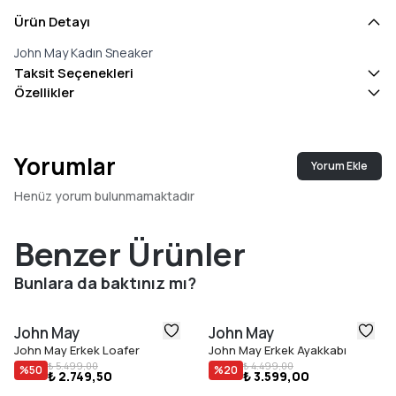
Ürün Detayı
John May Kadın Sneaker
Taksit Seçenekleri
Özellikler
Yorumlar
Yorum Ekle
Henüz yorum bulunmamaktadır
Benzer Ürünler
Bunlara da baktınız mı?
John May
John May
John May Erkek Loafer
John May Erkek Ayakkabı
₺ 5.499,00
₺ 4.499,00
%
50
%
20
₺ 2.749,50
₺ 3.599,00