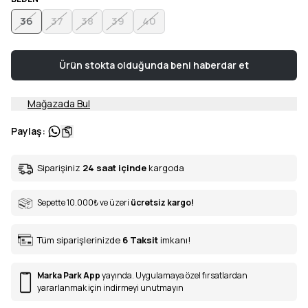
36
37
38
39
40
Ürün stokta olduğunda beni haberdar et
Mağazada Bul
Paylaş
:
Siparişiniz
24 saat içinde
kargoda
Sepette 10.000
₺
ve üzeri
ücretsiz kargo!
Tüm siparişlerinizde
6
Taksit
imkanı!
Marka Park App
yayında. Uygulamaya özel fırsatlardan
yararlanmak için indirmeyi unutmayın