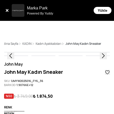
Tüm Siparişlerde 6 Taksit İmkanı!
Marka Park
Yükle
Powered By Yuddy
Ana Sayfa
KADIN
Kadın Ayakkabıları
John May Kadın Sneaker
John May
John May Kadın Sneaker
SKU
:
1JMYW2025016_FY6_36
BARKOD
:
1.90766E+12
₺ 3.749,00
₺ 1.874,50
%
50
RENK
BEDEN