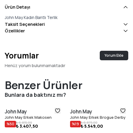
Ürün Detayı
John May Kadın Bantlı Terlik
Taksit Seçenekleri
Özellikler
Yorumlar
Yorum Ekle
Henüz yorum bulunmamaktadır
Benzer Ürünler
Bunlara da baktınız mı?
John May
John May
John May Erkek Makosen
John May Erkek Brogue Derby
₺ 6.815,00
₺ 6.875,00
%
50
%
19
₺ 3.407,50
₺ 5.549,00