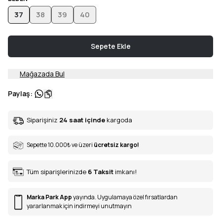
37
38
39
40
Sepete Ekle
Mağazada Bul
Paylaş
:
Siparişiniz
24 saat içinde
kargoda
Sepette 10.000
₺
ve üzeri
ücretsiz kargo!
Tüm siparişlerinizde
6
Taksit
imkanı!
Marka Park App
yayında. Uygulamaya özel fırsatlardan
yararlanmak için indirmeyi unutmayın