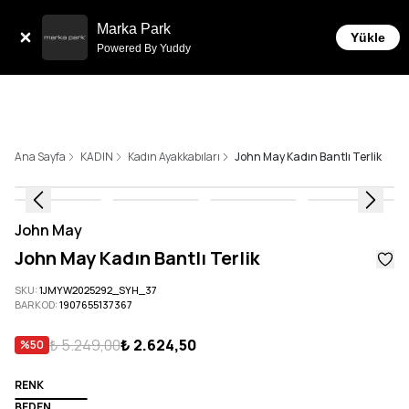
Tüm Siparişlerde 6 Taksit İmkanı!
Marka Park
Yükle
Powered By Yuddy
Ana Sayfa
KADIN
Kadın Ayakkabıları
John May Kadın Bantlı Terlik
John May
John May Kadın Bantlı Terlik
SKU
:
1JMYW2025292_SYH_37
BARKOD
:
1907655137367
₺ 5.249,00
₺ 2.624,50
%
50
RENK
BEDEN