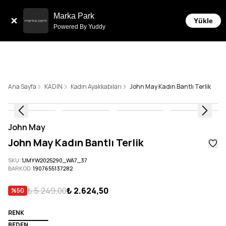
Sepette 10.000 ₺ ve 
erde 6 Taksit İmkanı!
Marka Park
Yükle
Powered By Yuddy
Ana Sayfa
KADIN
Kadın Ayakkabıları
John May Kadın Bantlı Terlik
John May
John May Kadın Bantlı Terlik
SKU
:
1JMYW2025290_WA7_37
BARKOD
:
1907655137282
₺ 5.249,00
₺ 2.624,50
%
50
RENK
BEDEN