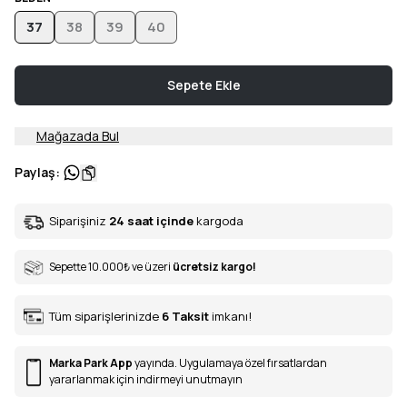
37
38
39
40
Sepete Ekle
Mağazada Bul
Paylaş
:
Siparişiniz
24 saat içinde
kargoda
Sepette 10.000
₺
ve üzeri
ücretsiz kargo!
Tüm siparişlerinizde
6
Taksit
imkanı!
Marka Park App
yayında. Uygulamaya özel fırsatlardan
yararlanmak için indirmeyi unutmayın