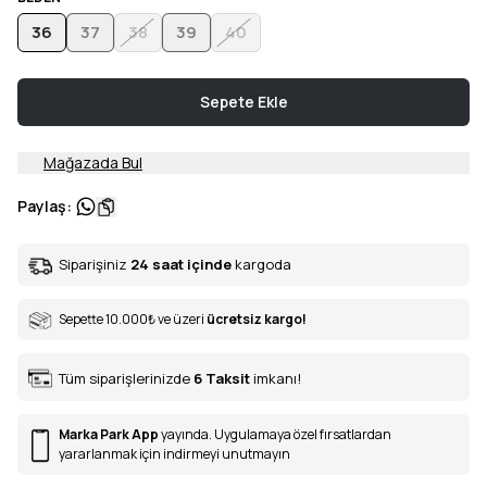
36
37
38
39
40
Sepete Ekle
Mağazada Bul
Paylaş
:
Siparişiniz
24 saat içinde
kargoda
Sepette 10.000
₺
ve üzeri
ücretsiz kargo!
Tüm siparişlerinizde
6
Taksit
imkanı!
Marka Park App
yayında. Uygulamaya özel fırsatlardan
yararlanmak için indirmeyi unutmayın