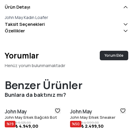
Ürün Detayı
John May Kadın Loafer
Taksit Seçenekleri
Özellikler
Yorumlar
Yorum Ekle
Henüz yorum bulunmamaktadır
Benzer Ürünler
Bunlara da baktınız mı?
John May
John May
John May Erkek Bağcıklı Bot
John May Erkek Sneaker
₺ 6.125,00
₺ 4.999,00
%
19
%
50
₺ 4.949,00
₺ 2.499,50