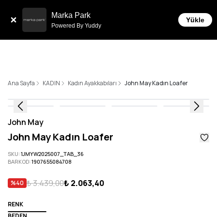
Sepette 10.0
Siparişlerde 6 Taksit İmkanı!
Marka Park
Yükle
Powered By Yuddy
Ana Sayfa
KADIN
Kadın Ayakkabıları
John May Kadın Loafer
John May
John May Kadın Loafer
SKU
:
1JMYW2025007_TAB_36
BARKOD
:
1907655084708
₺ 3.439,00
₺ 2.063,40
%
40
RENK
BEDEN