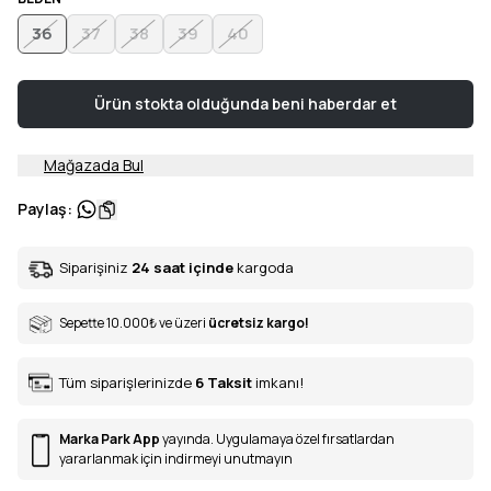
36
37
38
39
40
Ürün stokta olduğunda beni haberdar et
Mağazada Bul
Paylaş
:
Siparişiniz
24 saat içinde
kargoda
Sepette 10.000
₺
ve üzeri
ücretsiz kargo!
Tüm siparişlerinizde
6
Taksit
imkanı!
Marka Park App
yayında. Uygulamaya özel fırsatlardan
yararlanmak için indirmeyi unutmayın