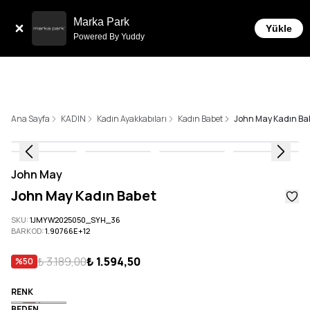
Tüm Siparişlerde 6 Taksit İmkanı!
Marka Park
Yükle
Powered By Yuddy
Ana Sayfa
KADIN
Kadın Ayakkabıları
Kadın Babet
John May Kadın Ba
John May
John May Kadın Babet
SKU
:
1JMYW2025050_SYH_36
BARKOD
:
1.90766E+12
₺ 3.189,00
₺ 1.594,50
%
50
RENK
BEDEN