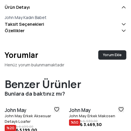
Ürün Detayı
John May Kadın Babet
Taksit Seçenekleri
Özellikler
Yorumlar
Yorum Ekle
Henüz yorum bulunmamaktadır
Benzer Ürünler
Bunlara da baktınız mı?
John May
John May
John May Erkek Aksesuar
John May Erkek Makosen
Detaylı Loafer
₺ 6.939,00
%
50
₺ 3.469,50
₺ 6.499,00
%
20
₺ 5.199,00