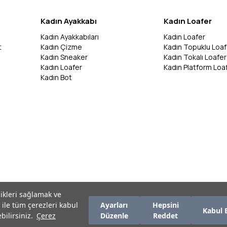
Kadın Ayakkabı
Kadın Loafer
Kadın Ayakkabıları
Kadın Loafer
t
Kadın Çizme
Kadın Topuklu Loaf
Kadın Sneaker
Kadın Tokalı Loafer
Kadın Loafer
Kadın Platform Loa
Kadın Bot
likleri sağlamak ve
 ile tüm çerezleri kabul
Ayarları
Hepsini
Kabul 
bilirsiniz.
Çerez
Düzenle
Reddet