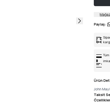
Mağaz
Paylaş
:
Sipa
kar
Tüm 
imka
Ürün Det
John May 
Taksit S
Özellikle