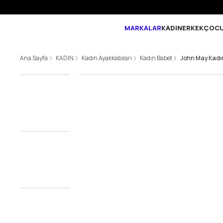
MARKALAR
KADIN
ERKEK
ÇOC
Ana Sayfa
KADIN
Kadın Ayakkabıları
Kadın Babet
John May Kadın