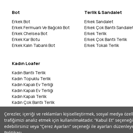
Bot
Terlik & Sandalet
Erkek Bot
Erkek Sandalet
Erkek Fermuarlı Ve Bağcıklı Bot
Erkek Çok Bantlı Sandale
Erkek Chelsea Bot
Erkek Terlik
Erkek Kar Botu
Erkek Çok Bantlı Terlik
Erkek Kalın Tabanlı Bot
Erkek Tokalı Terlik
Kadın Loafer
Kadın Bantlı Terlik
Kadın Topuklu Terlik
Kadın Kapalı Ev Terliği
Kadın Kapalı Ev Terliği
Kadın Kapalı Terlik
Kadın Çok Bantlı Terlik
Kadın Bantlı Terlik
Çerezler, içeriği ve reklamları kişiselleştirmek, sosyal medya özel
Kadın Çok Bantlı Terlik
trafiğimizi analiz etmek için kullanılmaktadır. “Kabul Et” seçeneği
Kadın Parmak Arası Terlik
edebilirsiniz veya “Çerez Ayarları” seçeneği ile ayarları düzenleye
Politikası