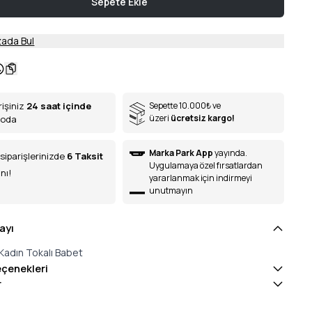
Sepete Ekle
ada Bul
rişiniz
24 saat içinde
Sepette 10.000
₺
ve
üzeri
ücretsiz kargo!
goda
Marka Park App
yayında.
siparişlerinizde
6
Taksit
Uygulamaya özel fırsatlardan
nı!
yararlanmak için indirmeyi
unutmayın
ayı
Kadın Tokalı Babet
eçenekleri
r