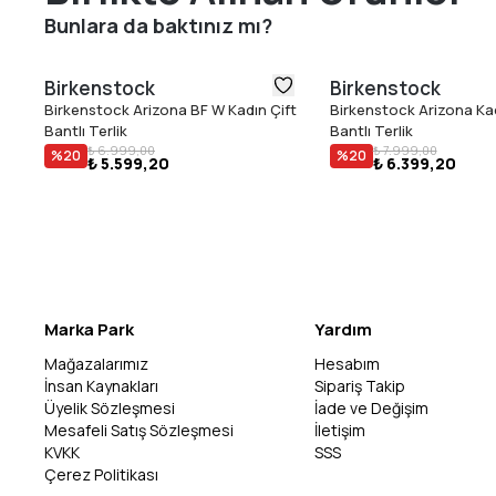
Bunlara da baktınız mı?
Birkenstock
Birkenstock
Birkenstock Arizona BF W Kadın Çift
Birkenstock Arizona Kad
Bantlı Terlik
Bantlı Terlik
₺ 6.999,00
₺ 7.999,00
%
20
%
20
₺ 5.599,20
₺ 6.399,20
Marka Park
Yardım
Mağazalarımız
Hesabım
İnsan Kaynakları
Sipariş Takip
Üyelik Sözleşmesi
İade ve Değişim
Mesafeli Satış Sözleşmesi
İletişim
KVKK
SSS
Çerez Politikası