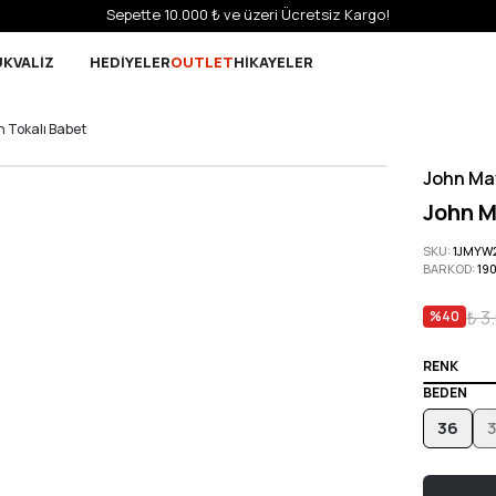
Sepette 10.000 ₺ ve üzeri Ücretsiz Kargo!
UK
VALİZ
HEDİYELER
OUTLET
HİKAYELER
 Tokalı Babet
John Ma
John M
SKU
:
1JMYW
BARKOD
:
19
₺ 3
%
40
RENK
BEDEN
36