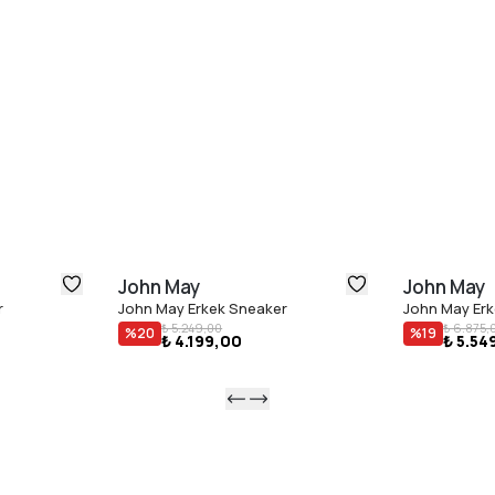
John May
John May
r
John May Erkek Sneaker
John May Erk
₺ 5.249,00
₺ 6.875,
%
20
%
19
₺ 4.199,00
₺ 5.54