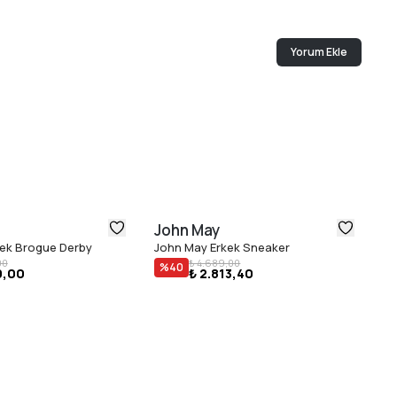
Yorum Ekle
John May
J
ek Brogue Derby
John May Erkek Sneaker
Jo
00
₺ 4.689,00
%
40
9,00
₺ 2.813,40