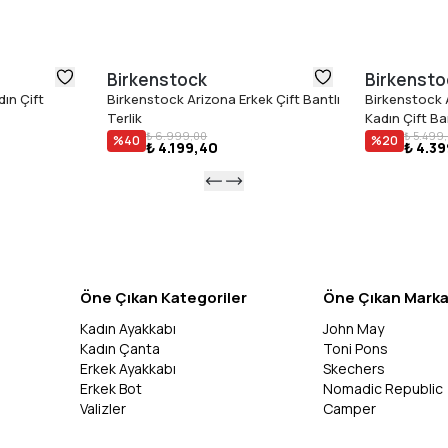
Birkenstock
Birkensto
ın Çift
Birkenstock Arizona Erkek Çift Bantlı
Birkenstock 
Terlik
Kadın Çift Ban
₺ 6.999,00
₺ 5.499
%
40
%
20
₺ 4.199,40
₺ 4.3
Öne Çıkan Kategoriler
Öne Çıkan Marka
Kadın Ayakkabı
John May
Kadın Çanta
Toni Pons
Erkek Ayakkabı
Skechers
Erkek Bot
Nomadic Republic
Valizler
Camper