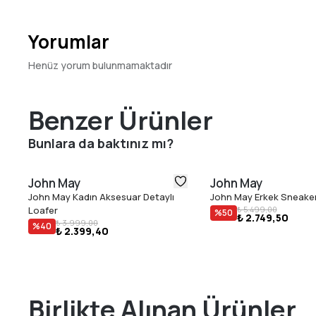
Yorumlar
Henüz yorum bulunmamaktadır
Benzer Ürünler
Bunlara da baktınız mı?
John May
John May
John May Kadın Aksesuar Detaylı
John May Erkek Sneake
Loafer
₺ 5.499,00
%
50
₺ 2.749,50
₺ 3.999,00
%
40
₺ 2.399,40
Birlikte Alınan Ürünler