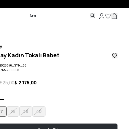
y
ay Kadın Tokalı Babet
2025046_SYH_36
07655086658
.625,00
₺ 2.175,00
37
38
39
40