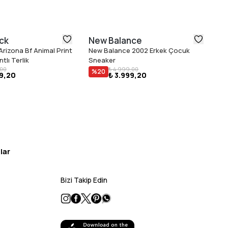
ck
New Balance
N
Arizona Bf Animal Print
New Balance 2002 Erkek Çocuk
Ne
tlı Terlik
Sneaker
Sn
₺ 
,00
₺ 4.999,00
%
20
99,20
₺ 3.999,20
lar
Bizi Takip Edin