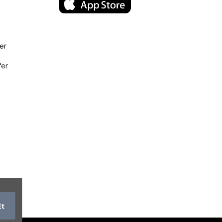
er
fer
Et