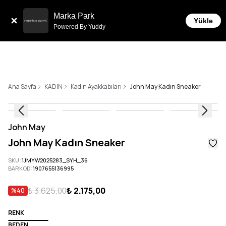
Sepette 10.000 ₺ ve üzeri Ücretsiz Kargo!
Marka Park
Yükle
Powered By Yuddy
Ana Sayfa
KADIN
Kadın Ayakkabıları
John May Kadın Sneaker
John May
John May Kadın Sneaker
SKU
:
1JMYW2025283_SYH_36
BARKOD
:
1907655136995
₺ 3.625,00
₺ 2.175,00
%
40
RENK
BEDEN