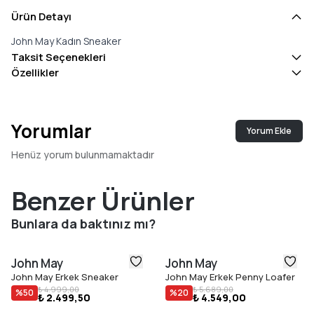
Ürün Detayı
John May Kadın Sneaker
Taksit Seçenekleri
Özellikler
Yorumlar
Yorum Ekle
Henüz yorum bulunmamaktadır
Benzer Ürünler
Bunlara da baktınız mı?
John May
John May
John May Erkek Sneaker
John May Erkek Penny Loafer
₺ 4.999,00
₺ 5.689,00
%
50
%
20
₺ 2.499,50
₺ 4.549,00