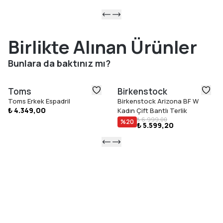
Birlikte Alınan Ürünler
Bunlara da baktınız mı?
Toms
Birkenstock
Toms Erkek Espadril
Birkenstock Arizona BF W
₺ 4.349,00
Kadın Çift Bantlı Terlik
₺ 6.999,00
%
20
₺ 5.599,20