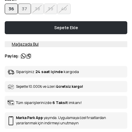
36
37
38
39
40
Sepete Ekle
Mağazada Bul
Paylaş
:
Siparişiniz
24 saat içinde
kargoda
Sepette 10.000
₺
ve üzeri
ücretsiz kargo!
Tüm siparişlerinizde
6
Taksit
imkanı!
Marka Park App
yayında. Uygulamaya özel fırsatlardan
yararlanmak için indirmeyi unutmayın