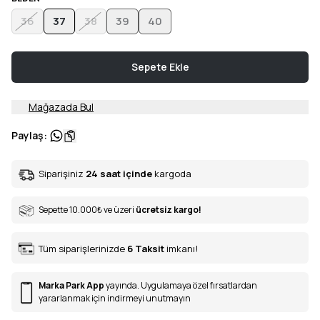
36
37
38
39
40
Sepete Ekle
Mağazada Bul
Paylaş
:
Siparişiniz
24 saat içinde
kargoda
Sepette 10.000
₺
ve üzeri
ücretsiz kargo!
Tüm siparişlerinizde
6
Taksit
imkanı!
Marka Park App
yayında. Uygulamaya özel fırsatlardan
yararlanmak için indirmeyi unutmayın