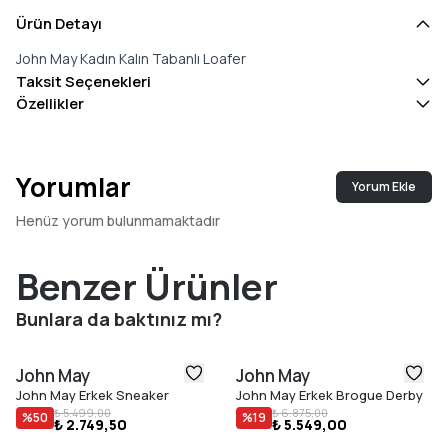
Ürün Detayı
John May Kadın Kalın Tabanlı Loafer
Taksit Seçenekleri
Özellikler
Yorumlar
Yorum Ekle
Henüz yorum bulunmamaktadır
Benzer Ürünler
Bunlara da baktınız mı?
John May
John May
John May Erkek Sneaker
John May Erkek Brogue Derby
₺ 5.499,00
₺ 6.875,00
%
50
%
19
₺ 2.749,50
₺ 5.549,00