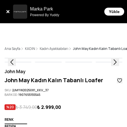
Tüm Siparişlerde 6 Taksit İmkanı!
Marka Park
Yükle
Powered By Yuddy
Ana Sayfa
KADIN
Kadın Ayakkabıları
John May Kadın Kalın Tabanlı Lo
John May
John May Kadın Kalın Tabanlı Loafer
SKU
:
2JMYW2025081_KKV_37
BARKOD
:
1907655155545
₺ 3.749,00
₺ 2.999,00
%
20
RENK
BEDEN