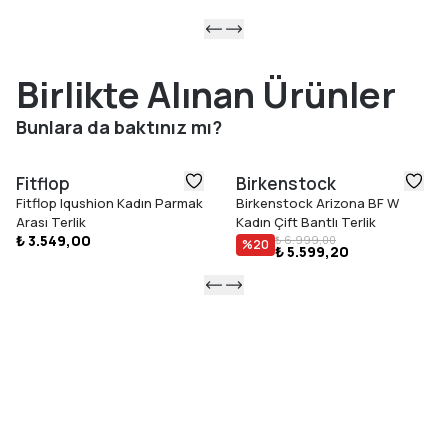
Birlikte Alınan Ürünler
Bunlara da baktınız mı?
Fitflop
Birkenstock
Fitflop Iqushion Kadın Parmak
Birkenstock Arizona BF W
Arası Terlik
Kadın Çift Bantlı Terlik
₺ 3.549,00
₺ 6.999,00
%
20
₺ 5.599,20