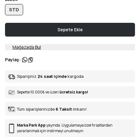
STD
Sepete Ekle
Mağazada Bul
Paylaş
:
Siparişiniz
24 saat içinde
kargoda
Sepette 10.000
₺
ve üzeri
ücretsiz kargo!
Tüm siparişlerinizde
6
Taksit
imkanı!
Marka Park App
yayında. Uygulamaya özel fırsatlardan
yararlanmak için indirmeyi unutmayın