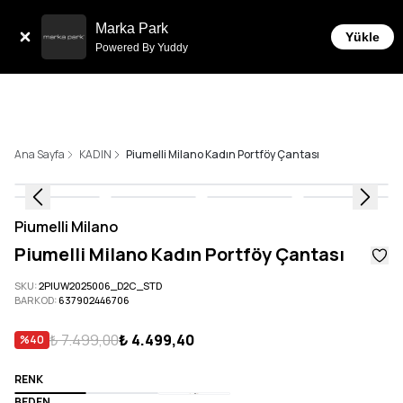
Tüm Siparişlerde 6 Taksit İmkanı!
Marka Park
Yükle
Powered By Yuddy
Ana Sayfa
KADIN
Piumelli Milano Kadın Portföy Çantası
Piumelli Milano
Piumelli Milano Kadın Portföy Çantası
SKU
:
2PIUW2025006_D2C_STD
BARKOD
:
637902446706
₺ 7.499,00
₺ 4.499,40
%
40
RENK
BEDEN