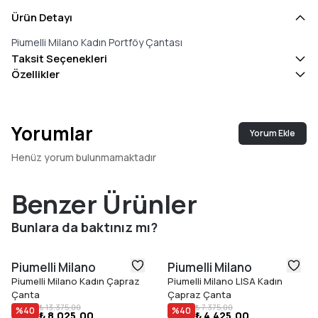
Ürün Detayı
Piumelli Milano Kadın Portföy Çantası
Taksit Seçenekleri
Özellikler
Yorumlar
Yorum Ekle
Henüz yorum bulunmamaktadır
Benzer Ürünler
Bunlara da baktınız mı?
Piumelli Milano
Piumelli Milano
Piumelli Milano Kadın Çapraz
Piumelli Milano LISA Kadın
Çanta
Çapraz Çanta
₺ 13.375,00
₺ 7.375,00
%
40
%
40
₺ 8.025,00
₺ 4.425,00