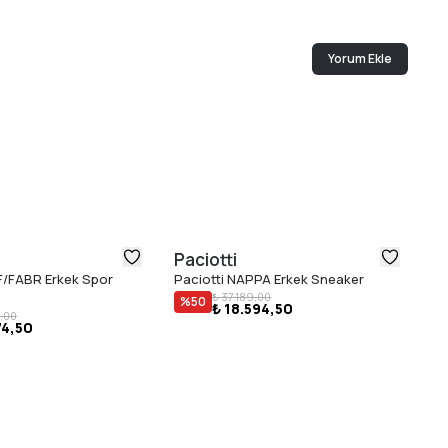
Yorum Ekle
Paciotti
Pa
F/FABR Erkek Spor
Paciotti NAPPA Erkek Sneaker
Pa
₺ 37.189,00
Sn
%
50
₺ 18.594,50
,00
74,50