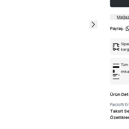
Mağaz
Paylaş
:
Sipa
kar
Tüm 
imka
Ürün Det
Paciotti E
Taksit S
Özellikle