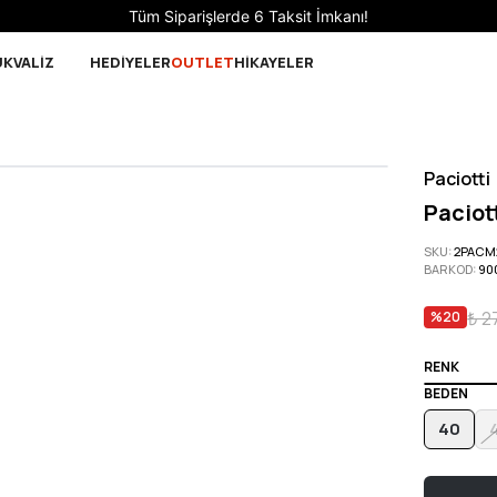
Sepette 10.000 ₺ ve üzeri Ücretsiz Kargo!
UK
VALİZ
HEDİYELER
OUTLET
HİKAYELER
Paciotti
Paciot
SKU
:
2PACM
BARKOD
:
90
₺ 2
%
20
RENK
BEDEN
40