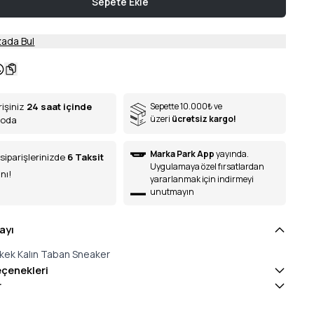
Sepete Ekle
ada Bul
rişiniz
24 saat içinde
Sepette 10.000
₺
ve
üzeri
ücretsiz kargo!
goda
Marka Park App
yayında.
siparişlerinizde
6
Taksit
Uygulamaya özel fırsatlardan
nı!
yararlanmak için indirmeyi
unutmayın
ayı
rkek Kalın Taban Sneaker
eçenekleri
r