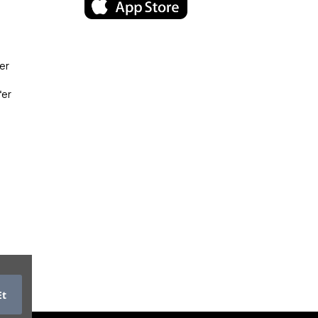
er
fer
Et