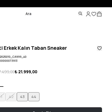
ti Erkek Kalın Taban Sneaker
2025010_CA999_40
00000073913
7.499,00
₺ 21.999,00
41
42
43
44