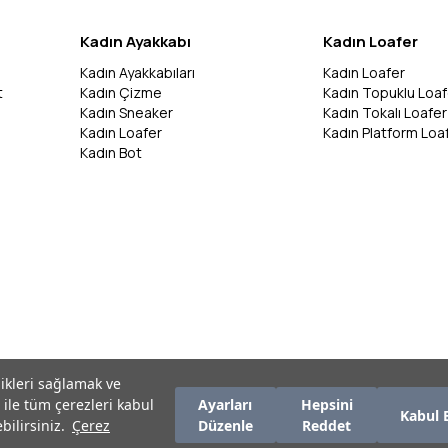
Kadın Ayakkabı
Kadın Loafer
Kadın Ayakkabıları
Kadın Loafer
t
Kadın Çizme
Kadın Topuklu Loaf
Kadın Sneaker
Kadın Tokalı Loafer
Kadın Loafer
Kadın Platform Loa
Kadın Bot
likleri sağlamak ve
 ile tüm çerezleri kabul
Ayarları
Hepsini
Kabul 
bilirsiniz.
Çerez
Düzenle
Reddet