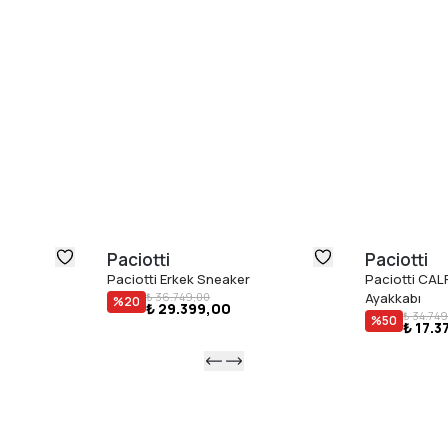
Paciotti
Paciotti
Paciotti Erkek Sneaker
Paciotti CAL
₺ 36.749,00
Ayakkabı
%
20
₺ 29.399,00
₺ 34.749
%
50
₺ 17.3