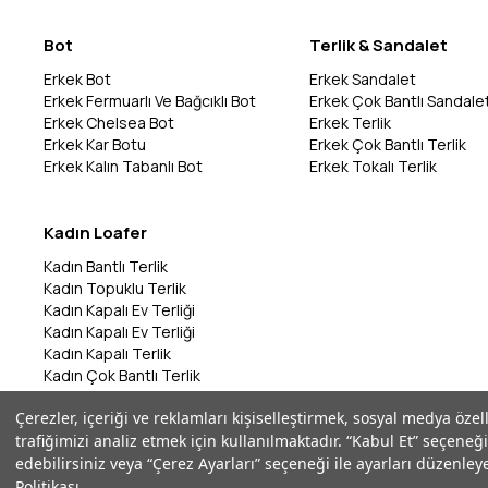
Bot
Terlik & Sandalet
Erkek Bot
Erkek Sandalet
Erkek Fermuarlı Ve Bağcıklı Bot
Erkek Çok Bantlı Sandale
Erkek Chelsea Bot
Erkek Terlik
Erkek Kar Botu
Erkek Çok Bantlı Terlik
Erkek Kalın Tabanlı Bot
Erkek Tokalı Terlik
Kadın Loafer
Kadın Bantlı Terlik
Kadın Topuklu Terlik
Kadın Kapalı Ev Terliği
Kadın Kapalı Ev Terliği
Kadın Kapalı Terlik
Kadın Çok Bantlı Terlik
Kadın Bantlı Terlik
Çerezler, içeriği ve reklamları kişiselleştirmek, sosyal medya özel
Kadın Çok Bantlı Terlik
trafiğimizi analiz etmek için kullanılmaktadır. “Kabul Et” seçeneği
Kadın Parmak Arası Terlik
edebilirsiniz veya “Çerez Ayarları” seçeneği ile ayarları düzenleye
Politikası