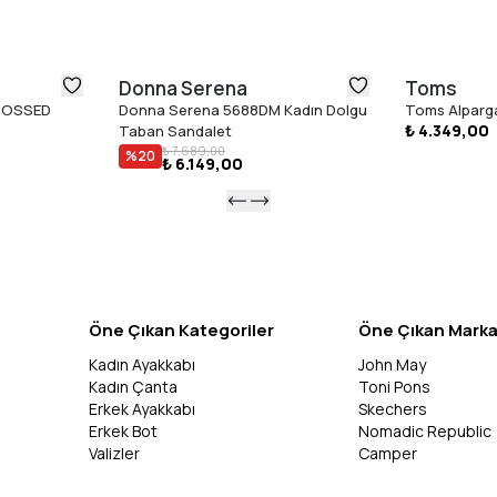
Donna Serena
Toms
BOSSED
Donna Serena 5688DM Kadın Dolgu
Toms Alparga
₺ 4.349,00
Taban Sandalet
₺ 7.689,00
%
20
₺ 6.149,00
Öne Çıkan Kategoriler
Öne Çıkan Marka
Kadın Ayakkabı
John May
Kadın Çanta
Toni Pons
Erkek Ayakkabı
Skechers
Erkek Bot
Nomadic Republic
Valizler
Camper