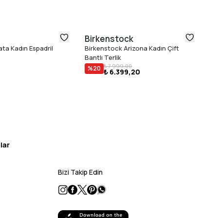
Birkenstock
U
ta Kadın Espadril
Birkenstock Arizona Kadın Çift
Ug
Bantlı Terlik
Sa
₺ 
₺ 7.999,00
%
20
₺ 6.399,20
lar
Bizi Takip Edin