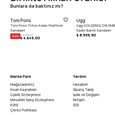
Bunlara da baktınız mı?
Toni Pons
Ugg
Toni Pons Triton Kadın Platform
Ugg GOLDENGLOW EM
Sandalet
Kadın Bantlı Sandalet
₺ 8.999,90
₺ 5.815,00
%
20
₺ 4.649,00
Marka Park
Yardım
Mağazalarımız
Hesabım
İnsan Kaynakları
Sipariş Takip
Üyelik Sözleşmesi
İade ve Değişim
Mesafeli Satış Sözleşmesi
İletişim
KVKK
SSS
Çerez Politikası