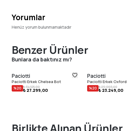
Yorumlar
Henüz yorum bulunmamaktadır
Benzer Ürünler
Bunlara da baktınız mı?
Paciotti
Paciotti
Paciotti Erkek Chelsea Bot
Paciotti Erkek Oxford
₺ 34.125,00
₺ 29.065,00
%
20
%
20
₺ 27.299,00
₺ 23.249,00
Birlikte Alınan Ürünler