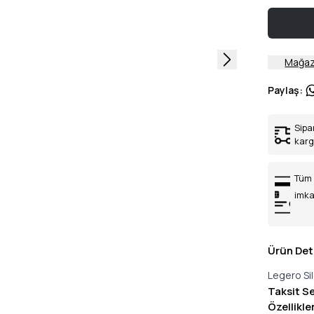
Mağaz
Paylaş
:
Sipa
kar
Tüm 
imka
Ürün Det
Legero Si
Taksit S
Özellikle