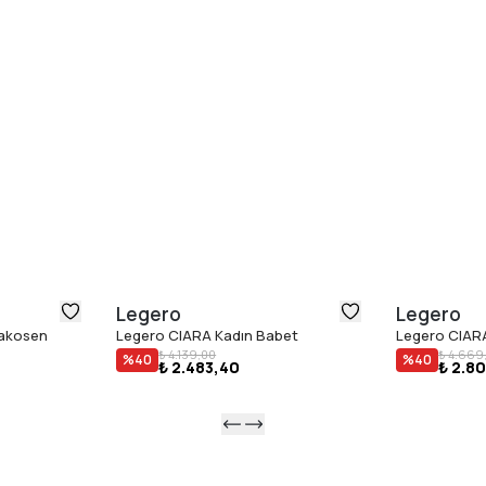
Legero
Legero
Makosen
Legero CIARA Kadın Babet
Legero CIAR
₺ 4.139,00
₺ 4.669
%
40
%
40
₺ 2.483,40
₺ 2.8