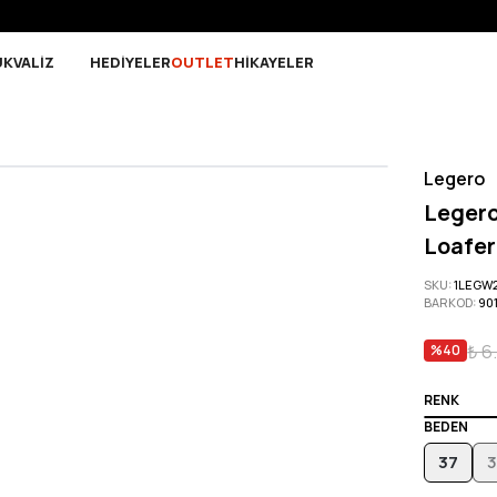
Sepette 10.000 ₺ ve üzeri Ücretsiz Kargo!
UK
VALİZ
HEDİYELER
OUTLET
HİKAYELER
Legero
Legero
Loafer
SKU
:
1LEGW
BARKOD
:
90
₺ 6
%
40
RENK
BEDEN
37