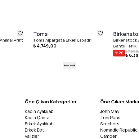
Toms
Birkensto
Animal Print
Toms Alpargata Erkek Espadril
Birkenstock 
₺ 4.749,00
Bantlı Terlik
₺ 7.999
%
20
₺ 6.3
Öne Çıkan Kategoriler
Öne Çıkan Marka
Kadın Ayakkabı
John May
Kadın Çanta
Toni Pons
Erkek Ayakkabı
Skechers
Erkek Bot
Nomadic Republic
Valizler
Camper