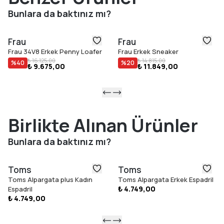
İç Taban: Çıkarılabilir
Bunlara da baktınız mı?
Üretim Yeri: İtalya
Taban Yüksekliği:
3 cm
Frau
Frau
Bilek Yüksekliği:
8.5 cm
Frau 34V8 Erkek Penny Loafer
Frau Erkek Sneaker
Bilek Çevresi:
25.1 cm
₺ 16.125,00
₺ 14.815,00
%
40
%
20
₺ 9.675,00
₺ 11.849,00
Birlikte Alınan Ürünler
Bunlara da baktınız mı?
Toms
Toms
Toms Alpargata plus Kadın
Toms Alpargata Erkek Espadril
₺ 4.749,00
Espadril
₺ 4.749,00