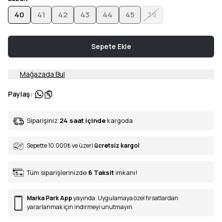
40
41
42
43
44
45
39
Sepete Ekle
Mağazada Bul
Paylaş
:
Siparişiniz
24 saat içinde
kargoda
Sepette 10.000
₺
ve üzeri
ücretsiz kargo!
Tüm siparişlerinizde
6
Taksit
imkanı!
Marka Park App
yayında. Uygulamaya özel fırsatlardan
yararlanmak için indirmeyi unutmayın