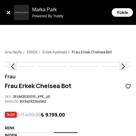
Tüm Siparişlerde 6 Taksit İmkanı!
Marka Park
Yükle
Powered By Yuddy
Ana Sayfa
ERKEK
Erkek Ayakkabı
Frau Erkek Chelsea Bot
Frau
Frau Erkek Chelsea Bot
SKU
:
2FUM2020010_XPE_40
BARKOD
:
8034092364582
₺ 11.499,00
₺ 9.199,00
%
20
RENK
BEDEN