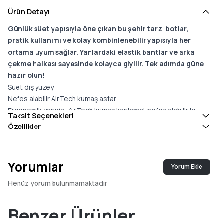
Ürün Detayı
Günlük süet yapısıyla öne çıkan bu şehir tarzı botlar,
pratik kullanımı ve kolay kombinlenebilir yapısıyla her
ortama uyum sağlar. Yanlardaki elastik bantlar ve arka
çekme halkası sayesinde kolayca giyilir. Tek adımda güne
hazır olun!
Süet dış yüzey
Nefes alabilir AirTech kumaş astar
Ergonomik yapıda, AirTech kumaş kaplamalı nefes alabilir iç
Taksit Seçenekleri
taban
Özellikler
Kauçuk taban, güçlü zemin tutuşu ve konfor sağlar
İtalyan el işçiliğinin kalitesini yansıtan klasik Frau tasarımı
Standart kalıptır, kendi numaranızı tercih edebilirsiniz
Yorumlar
Yorum Ekle
Malzeme:
Dış Yüzey: %80 dana derisi, %20 kumaş
Henüz yorum bulunmamaktadır
Astar: %100 AirTech kumaş
İç Taban: %100 AirTech kumaş
Benzer Ürünler
Taban: Kauçuk