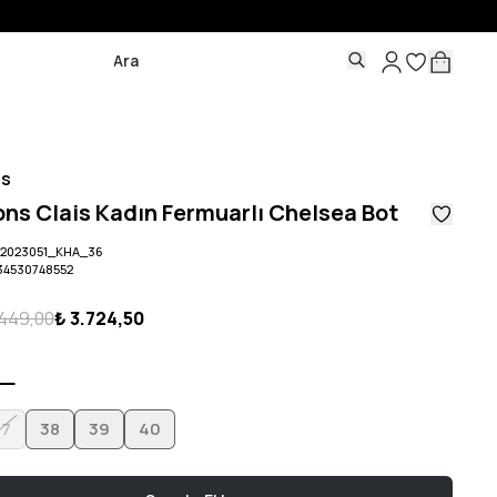
ns
ons Clais Kadın Fermuarlı Chelsea Bot
2023051_KHA_36
34530748552
.449,00
₺ 3.724,50
37
38
39
40