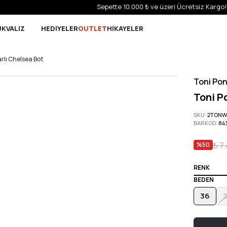
Sepette 10.000 ₺ ve üzeri Ücretsiz Kargo!
UK
VALİZ
HEDİYELER
OUTLET
HİKAYELER
rlı Chelsea Bot
Toni Po
Toni P
SKU
:
2TONW
BARKOD
:
84
₺ 7
%
50
RENK
BEDEN
36