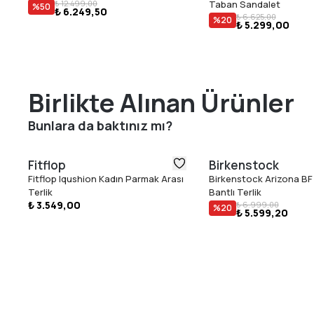
₺ 12.499,00
Taban Sandalet
%
50
₺ 6.249,50
₺ 6.625,00
%
20
₺ 5.299,00
Birlikte Alınan Ürünler
Bunlara da baktınız mı?
Fitflop
Birkenstock
Fitflop Iqushion Kadın Parmak Arası
Birkenstock Arizona BF 
Terlik
Bantlı Terlik
₺ 3.549,00
₺ 6.999,00
%
20
₺ 5.599,20