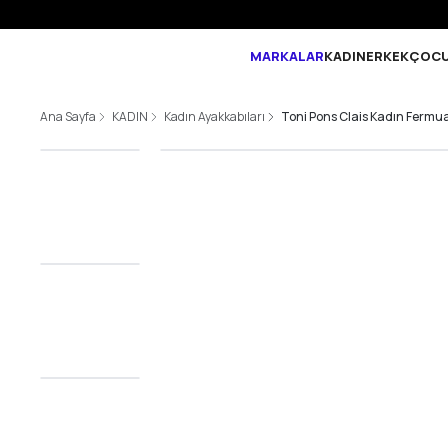
MARKALAR
KADIN
ERKEK
ÇOC
Ana Sayfa
KADIN
Kadın Ayakkabıları
Toni Pons Clais Kadın Fermua