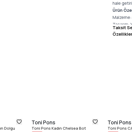
hale getiri
Ürün Özel
Malzeme: 
Tasarım: Y
Taksit S
Renk: Kol
Özellikle
Konfor: Gü
Kalıp: Sta
büyük olan
CLAIS mode
modern bi
Toni Pons
Toni Pons
ın Dolgu
Toni Pons Kadın Chelsea Bot
Toni Pons C