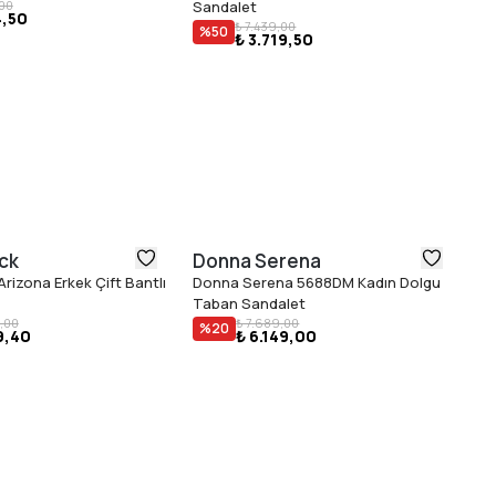
,00
Sandalet
4,50
₺ 7.439,00
%
50
₺ 3.719,50
ck
Donna Serena
B
rizona Erkek Çift Bantlı
Donna Serena 5688DM Kadın Dolgu
Bi
Taban Sandalet
Ka
,00
₺ 7.689,00
%
20
9,40
₺ 6.149,00