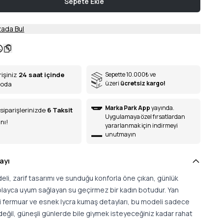
Sepete Ekle
ada Bul
rişiniz
24 saat içinde
Sepette 10.000
₺
ve
üzeri
ücretsiz kargo!
goda
Marka Park App
yayında.
siparişlerinizde
6
Taksit
Uygulamaya özel fırsatlardan
nı!
yararlanmak için indirmeyi
unutmayın
ayı
li, zarif tasarımı ve sunduğu konforla öne çıkan, günlük
kolayca uyum sağlayan su geçirmez bir kadın botudur. Yan
i fermuar ve esnek lycra kumaş detayları, bu modeli sadece
eğil, güneşli günlerde bile giymek isteyeceğiniz kadar rahat