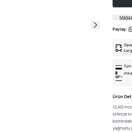
Mağaz
Paylaş
:
Sipa
kar
Tüm 
imka
Ürün Det
CLAIS mode
stilinize 
kısmındak
yağmurlu d