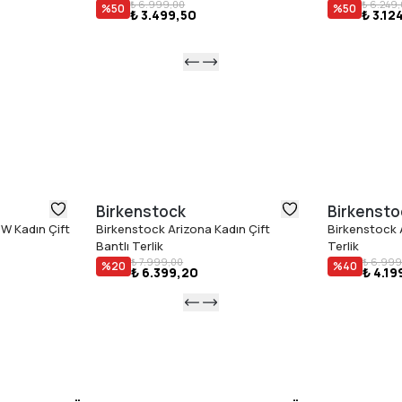
₺ 6.999,00
₺ 6.249
%
50
%
50
₺ 3.499,50
₺ 3.12
Birkenstock
Birkensto
W Kadın Çift
Birkenstock Arizona Kadın Çift
Birkenstock A
Bantlı Terlik
Terlik
₺ 7.999,00
₺ 6.999
%
20
%
40
₺ 6.399,20
₺ 4.19