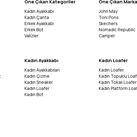
Öne Çıkan Kategoriler
Öne Çıkan Marka
Kadın Ayakkabı
John May
Kadın Çanta
Toni Pons
Erkek Ayakkabı
Skechers
Erkek Bot
Nomadic Republic
Valizler
Camper
Kadın Ayakkabı
Kadın Loafer
Kadın Ayakkabıları
Kadın Loafer
t
Kadın Çizme
Kadın Topuklu Loaf
Kadın Sneaker
Kadın Tokalı Loafer
Kadın Loafer
Kadın Platform Loa
Kadın Bot