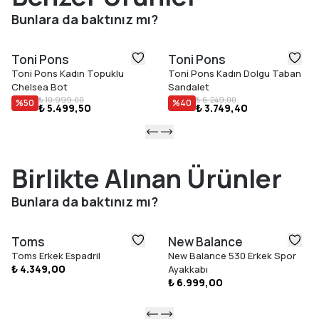
Bunlara da baktınız mı?
Toni Pons
Toni Pons
Toni Pons Kadın Topuklu
Toni Pons Kadın Dolgu Taban
Chelsea Bot
Sandalet
₺ 10.999,00
₺ 6.249,00
%
50
%
40
₺ 5.499,50
₺ 3.749,40
Birlikte Alınan Ürünler
Bunlara da baktınız mı?
Toms
New Balance
Toms Erkek Espadril
New Balance 530 Erkek Spor
₺ 4.349,00
Ayakkabı
₺ 6.999,00