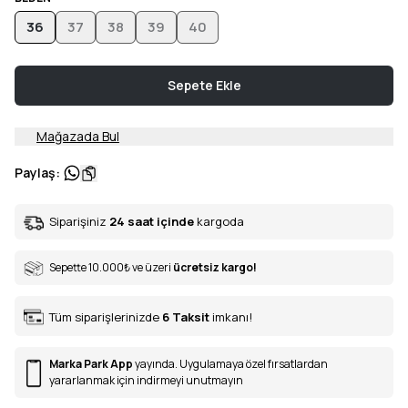
36
37
38
39
40
Sepete Ekle
Mağazada Bul
Paylaş
:
Siparişiniz
24 saat içinde
kargoda
Sepette 10.000
₺
ve üzeri
ücretsiz kargo!
Tüm siparişlerinizde
6
Taksit
imkanı!
Marka Park App
yayında. Uygulamaya özel fırsatlardan
yararlanmak için indirmeyi unutmayın