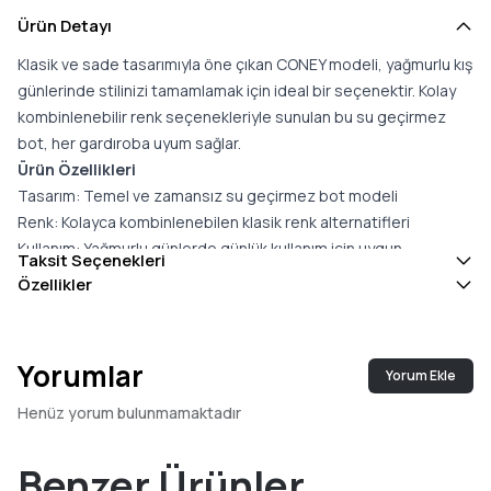
Ürün Detayı
Klasik ve sade tasarımıyla öne çıkan CONEY modeli, yağmurlu kış
günlerinde stilinizi tamamlamak için ideal bir seçenektir. Kolay
kombinlenebilir renk seçenekleriyle sunulan bu su geçirmez
bot, her gardıroba uyum sağlar.
Ürün Özellikleri
Tasarım: Temel ve zamansız su geçirmez bot modeli
Renk: Kolayca kombinlenebilen klasik renk alternatifleri
Kullanım: Yağmurlu günlerde günlük kullanım için uygun
Taksit Seçenekleri
Kalıp: Standart ayak numarasına uygundur; eğer iki numara
Özellikler
arasında kalıyorsanız büyük olan tercih edilmelidir
Özellik: Su geçirmez yapı ile kuru ve rahat kullanım
CONEY modeli, fonksiyonel yapısıyla sizi yağmura karşı korurken
Yorumlar
Yorum Ekle
sade şıklığıyla her kombininize uyum sağlar.
Henüz yorum bulunmamaktadır
Benzer Ürünler