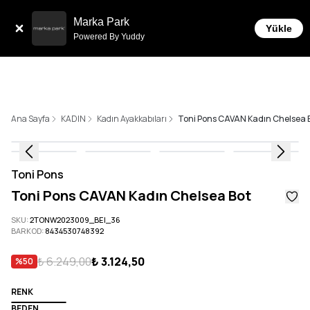
Tüm Siparişlerde 6 Taksit İmkanı!
Marka Park
Yükle
Powered By Yuddy
Ana Sayfa
KADIN
Kadın Ayakkabıları
Toni Pons CAVAN Kadın Chelsea 
Toni Pons
Toni Pons CAVAN Kadın Chelsea Bot
SKU
:
2TONW2023009_BEI_36
BARKOD
:
8434530748392
₺ 6.249,00
₺ 3.124,50
%
50
RENK
BEDEN