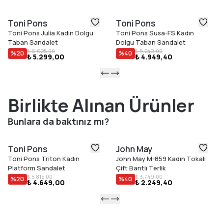
Toni Pons
Toni Pons
Toni Pons Julia Kadın Dolgu
Toni Pons Susa-FS Kadın
Taban Sandalet
Dolgu Taban Sandalet
₺ 6.625,00
₺ 8.249,00
%
20
%
40
₺ 5.299,00
₺ 4.949,40
Birlikte Alınan Ürünler
Bunlara da baktınız mı?
Toni Pons
John May
Toni Pons Triton Kadın
John May M-859 Kadın Tokalı
Platform Sandalet
Çift Bantlı Terlik
₺ 5.815,00
₺ 3.749,00
%
20
%
40
₺ 4.649,00
₺ 2.249,40