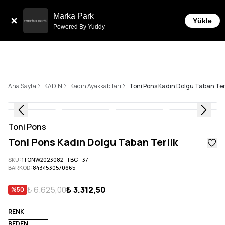
Tüm Siparişlerde 6 Taksit İmkanı!
Marka Park
Yükle
Powered By Yuddy
Ana Sayfa
KADIN
Kadın Ayakkabıları
Toni Pons Kadın Dolgu Taban Ter
Toni Pons
Toni Pons Kadın Dolgu Taban Terlik
SKU
:
1TONW2023082_TBC_37
BARKOD
:
8434530570665
₺ 6.625,00
₺ 3.312,50
%
50
RENK
BEDEN