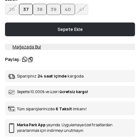
36
37
38
39
40
41
Sepete Ekle
Mağazada Bul
Paylaş
:
Siparişiniz
24 saat içinde
kargoda
Sepette 10.000
₺
ve üzeri
ücretsiz kargo!
Tüm siparişlerinizde
6
Taksit
imkanı!
Marka Park App
yayında. Uygulamaya özel fırsatlardan
yararlanmak için indirmeyi unutmayın