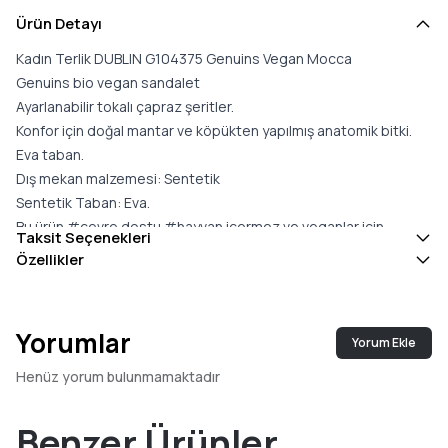
Ürün Detayı
Kadın Terlik DUBLIN G104375 Genuins Vegan Mocca
Genuins bio vegan sandalet
Ayarlanabilir tokalı çapraz şeritler.
Konfor için doğal mantar ve köpükten yapılmış anatomik bitki.
Eva taban.
Dış mekan malzemesi: Sentetik
Sentetik Taban: Eva.
Bu ürün #çevre dostu #hayvan içermez ve veganlar için
Taksit Seçenekleri
uygundur.
Özellikler
Peta Vegan Onaylandı.
Sürdürülebilir üretim ve yerel tedarikçiler altında İspanya''da
üretilmiştir.
Yorumlar
Yorum Ekle
Henüz yorum bulunmamaktadır
Benzer Ürünler