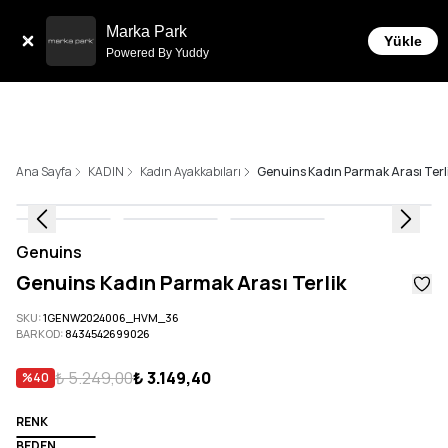
Tüm Siparişlerde 6 Taksit İmkanı!
Marka Park
Yükle
Powered By Yuddy
Ana Sayfa
KADIN
Kadın Ayakkabıları
Genuins Kadın Parmak Arası Terl
Genuins
Genuins Kadın Parmak Arası Terlik
SKU
:
1GENW2024006_HVM_36
BARKOD
:
8434542699026
₺ 5.249,00
₺ 3.149,40
%
40
RENK
BEDEN