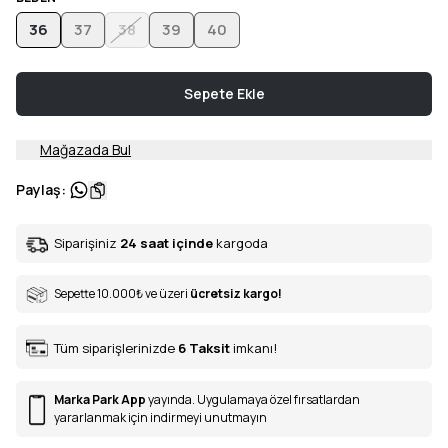
36
37
38
39
40
Sepete Ekle
Mağazada Bul
Paylaş
:
Siparişiniz
24 saat içinde
kargoda
Sepette 10.000
₺
ve üzeri
ücretsiz kargo!
Tüm siparişlerinizde
6
Taksit
imkanı!
Marka Park App
yayında. Uygulamaya özel fırsatlardan
yararlanmak için indirmeyi unutmayın