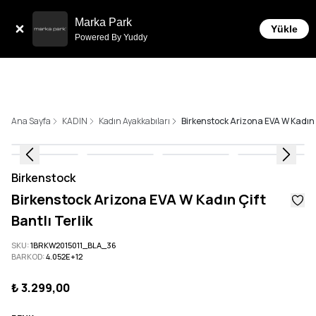
Tüm Siparişlerde 6 Taksit İmkanı!
Marka Park
Yükle
Powered By Yuddy
Ana Sayfa
KADIN
Kadın Ayakkabıları
Birkenstock Arizona EVA W Kadın Ç
Birkenstock
Birkenstock Arizona EVA W Kadın Çift
Bantlı Terlik
SKU
:
1BRKW2015011_BLA_36
BARKOD
:
4.052E+12
₺ 3.299,00