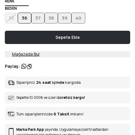
RENK
BEDEN
35
36
37
38
39
40
Sepete Ekle
Mağazada Bul
Paylaş
:
Siparişiniz
24 saat içinde
kargoda
Sepette 10.000
₺
ve üzeri
ücretsiz kargo!
Tüm siparişlerinizde
6
Taksit
imkanı!
Marka Park App
yayında. Uygulamaya özel fırsatlardan
yararlanmak için indirmeyi unutmayın