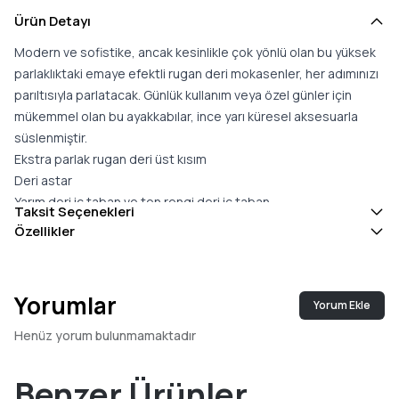
Ürün Detayı
Modern ve sofistike, ancak kesinlikle çok yönlü olan bu yüksek
parlaklıktaki emaye efektli rugan deri mokasenler, her adımınızı
parıltısıyla parlatacak. Günlük kullanım veya özel günler için
mükemmel olan bu ayakkabılar, ince yarı küresel aksesuarla
süslenmiştir.
Ekstra parlak rugan deri üst kısım
Deri astar
Yarım deri iç taban ve ten rengi deri iç taban
Taksit Seçenekleri
TPU taban
Özellikler
Konseptten bitmiş ayakkabıya kadar İtalya''da özenle ve
tutkuyla üretilmiştir
Malzeme: Üst kısım: %80 sığır derisi; %20 kumaş; Astar: %100
Yorumlar
Yorum Ekle
koyun derisi; İç taban: %50 sığır derisi, %50 koyun derisi;
Taban: TPU
Henüz yorum bulunmamaktadır
İç taban: çıkarılamaz
Üretim Yeri: İtalya
Benzer Ürünler