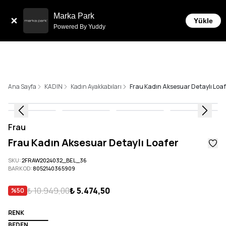
Sepe
Tüm Siparişlerde 6 Taksit İmkanı!
Marka Park
Yükle
Powered By Yuddy
Ana Sayfa
KADIN
Kadın Ayakkabıları
Frau Kadın Aksesuar Detaylı Loa
Frau
Frau Kadın Aksesuar Detaylı Loafer
SKU
:
2FRAW2024032_BEL_36
BARKOD
:
8052140365909
₺ 10.949,00
₺ 5.474,50
%
50
RENK
BEDEN