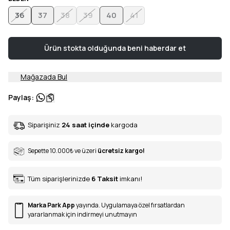
36
37
38
39
40
41
Ürün stokta olduğunda beni haberdar et
Mağazada Bul
Paylaş
:
Siparişiniz
24 saat içinde
kargoda
Sepette 10.000
₺
ve üzeri
ücretsiz kargo!
Tüm siparişlerinizde
6
Taksit
imkanı!
Marka Park App
yayında. Uygulamaya özel fırsatlardan
yararlanmak için indirmeyi unutmayın