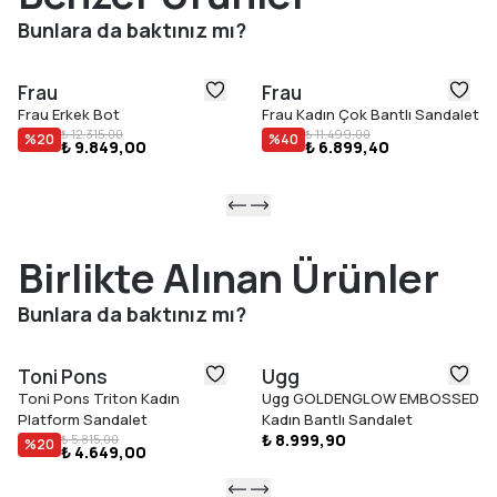
sayesinde dayanıklıdır.
Bunlara da baktınız mı?
Frau
Frau
Frau Erkek Bot
Frau Kadın Çok Bantlı Sandalet
₺ 12.315,00
₺ 11.499,00
%
20
%
40
₺ 9.849,00
₺ 6.899,40
Birlikte Alınan Ürünler
Bunlara da baktınız mı?
Toni Pons
Ugg
Toni Pons Triton Kadın
Ugg GOLDENGLOW EMBOSSED
Platform Sandalet
Kadın Bantlı Sandalet
₺ 8.999,90
₺ 5.815,00
%
20
₺ 4.649,00