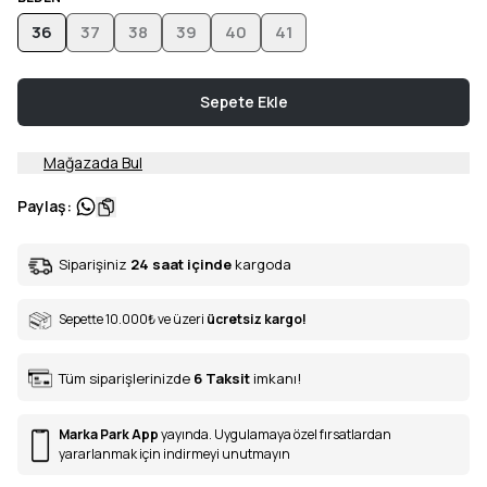
36
37
38
39
40
41
Sepete Ekle
Mağazada Bul
Paylaş
:
Siparişiniz
24 saat içinde
kargoda
Sepette 10.000
₺
ve üzeri
ücretsiz kargo!
Tüm siparişlerinizde
6
Taksit
imkanı!
Marka Park App
yayında. Uygulamaya özel fırsatlardan
yararlanmak için indirmeyi unutmayın