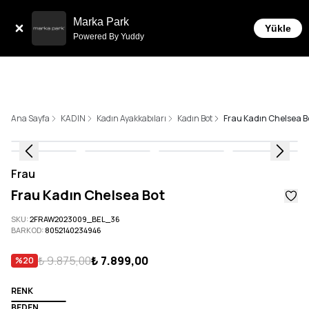
Sepette 10.000 ₺ ve üzeri Ücretsiz Kargo!
Marka Park
Yükle
Powered By Yuddy
Ana Sayfa
KADIN
Kadın Ayakkabıları
Kadın Bot
Frau Kadın Chelsea B
Frau
Frau Kadın Chelsea Bot
SKU
:
2FRAW2023009_BEL_36
BARKOD
:
8052140234946
₺ 9.875,00
₺ 7.899,00
%
20
RENK
BEDEN