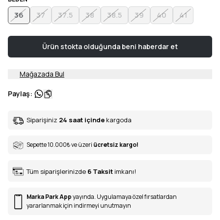
36
37
37.5
38
38.5
39
40
41
Ürün stokta olduğunda beni haberdar et
Mağazada Bul
Paylaş
:
Siparişiniz
24 saat içinde
kargoda
Sepette 10.000
₺
ve üzeri
ücretsiz kargo!
Tüm siparişlerinizde
6
Taksit
imkanı!
Marka Park App
yayında. Uygulamaya özel fırsatlardan
yararlanmak için indirmeyi unutmayın