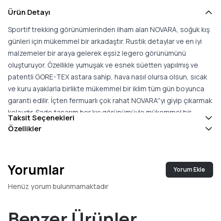
Ürün Detayı
Sportif trekking görünümlerinden ilham alan NOVARA, soğuk kış
günleri için mükemmel bir arkadaştır. Rustik detaylar ve en iyi
malzemeler bir araya gelerek eşsiz legero görünümünü
oluşturuyor. Özellikle yumuşak ve esnek süetten yapılmış ve
patentli GORE-TEX astara sahip, hava nasıl olursa olsun, sıcak
ve kuru ayaklarla birlikte mükemmel bir iklim tüm gün boyunca
garanti edilir. İçten fermuarlı çok rahat NOVARA''yı giyip çıkarmak
kolaydır. Sade tasarım her kış görünümüyle mükemmel bir
Taksit Seçenekleri
şekilde birleştirilebilir. Legero bot "G" konfor genişliğinde gelir
Özellikler
Yorumlar
Yorum Ekle
Henüz yorum bulunmamaktadır
Benzer Ürünler