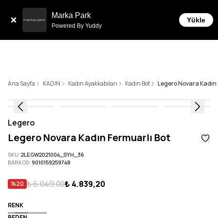
Tüm Siparişlerde 6 Taksit İmkanı!
Marka Park
Yükle
Powered By Yuddy
Ana Sayfa
KADIN
Kadın Ayakkabıları
Kadın Bot
Legero Novara Kadın 
Legero
Legero Novara Kadın Fermuarlı Bot
SKU
:
2LEGW2021004_SYH_36
BARKOD
:
9010159259748
₺ 6.049,00
₺ 4.839,20
%
20
RENK
BEDEN