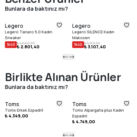
Bunlara da baktınız mı?
Legero
Legero
Legero Tanaro 5.0 Kadın
Legero SILENCE Kadın
Sneaker
Makosen
₺ 4.669,00
₺ 5.179,00
%
40
%
40
₺ 2.801,40
₺ 3.107,40
Birlikte Alınan Ürünler
Bunlara da baktınız mı?
Toms
Toms
Toms Erkek Espadril
Toms Alpargata plus Kadın
₺ 4.349,00
Espadril
₺ 4.749,00