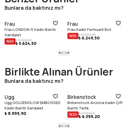
Bunlara da baktınız mı?
Frau
Frau
Frau LONDON-S Kadın Bantlı
Frau Kadın Fermuarlı Bot
Sandalet
₺ 12.499,00
%
50
₺ 6.249,50
₺ 11.249,00
%
50
₺ 5.624,50
Birlikte Alınan Ürünler
Bunlara da baktınız mı?
Ugg
Birkenstock
Ugg GOLDENGLOW EMBOSSED
Birkenstock Arizona Kadın Çift
Kadın Bantlı Sandalet
Bantlı Terlik
₺ 8.999,90
₺ 7.999,00
%
20
₺ 6.399,20