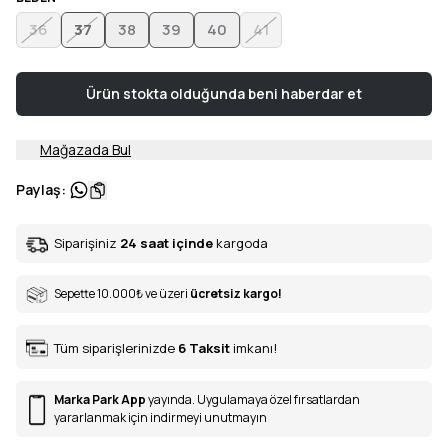
36
37
38
39
40
41
Ürün stokta olduğunda beni haberdar et
Mağazada Bul
Paylaş
:
Siparişiniz
24 saat içinde
kargoda
Sepette 10.000
₺
ve üzeri
ücretsiz kargo!
Tüm siparişlerinizde
6
Taksit
imkanı!
Marka Park App
yayında. Uygulamaya özel fırsatlardan
yararlanmak için indirmeyi unutmayın