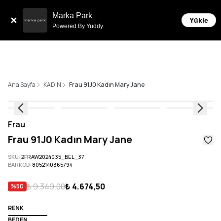
Tüm Siparişlerde 6 Taksit İmkanı!
Marka Park
Yükle
Powered By Yuddy
Ana Sayfa
KADIN
Frau 91J0 Kadın Mary Jane
Frau
Frau 91J0 Kadın Mary Jane
SKU
:
2FRAW2024035_BEL_37
BARKOD
:
8052140365794
₺ 9.349,00
₺ 4.674,50
%
50
RENK
BEDEN