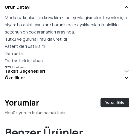
Ürün Detayı
Moda tutkunları için koyu kiraz, her şeyle giymek isteyenler için
siyah: bu askılı, yarı kare burunlu bale ayakkabıları kesinlikle
sezonun en çok arananları arasında.
Tutku ve gururla Frau''da üretildi
Patent deri üst kısım
Deri astar
Deri astarlı iç taban
TPU taban
Taksit Seçenekleri
Tarzdan üretime, hepsi İtalya''da üretildi
Özellikler
Malzeme: Üst kısım: %100 koyun derisi; Astar: %100 koyun
derisi; İç taban: %100 koyun derisi; Taban: TPU
İç taban: çıkarılamaz
Yorumlar
Yorum Ekle
Üretim Yeri: İtalya
Henüz yorum bulunmamaktadır
Benzer Ürünler