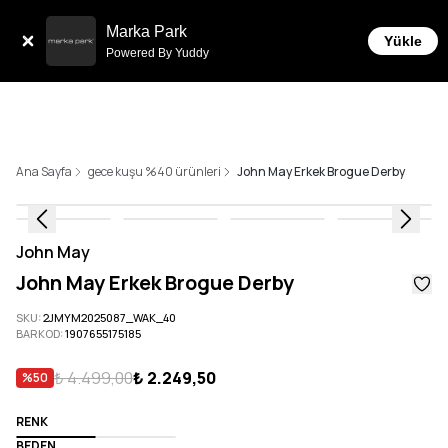
Sepette 10.000 ₺ ve üzeri Ücretsiz Kargo!
Marka Park
Yükle
Powered By Yuddy
Ana Sayfa
gece kuşu %40 ürünleri
John May Erkek Brogue Derby
John May
John May Erkek Brogue Derby
SKU
:
2JMYM2025087_WAK_40
BARKOD
:
1907655175185
₺ 4.499,00
₺ 2.249,50
%
50
RENK
BEDEN