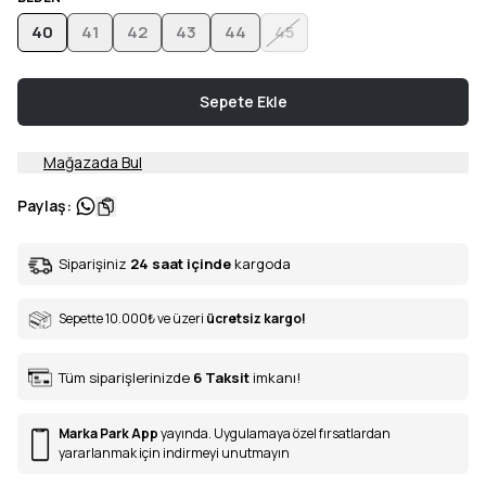
40
41
42
43
44
45
Sepete Ekle
Mağazada Bul
Paylaş
:
Siparişiniz
24 saat içinde
kargoda
Sepette 10.000
₺
ve üzeri
ücretsiz kargo!
Tüm siparişlerinizde
6
Taksit
imkanı!
Marka Park App
yayında. Uygulamaya özel fırsatlardan
yararlanmak için indirmeyi unutmayın