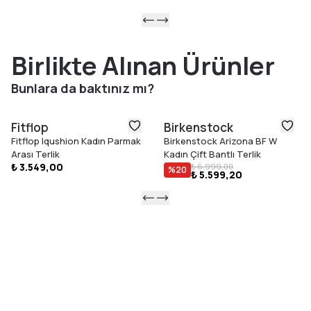
Birlikte Alınan Ürünler
Bunlara da baktınız mı?
Fitflop
Birkenstock
Fitflop Iqushion Kadın Parmak
Birkenstock Arizona BF W
Arası Terlik
Kadın Çift Bantlı Terlik
₺ 3.549,00
₺ 6.999,00
%
20
₺ 5.599,20