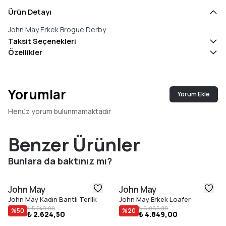
Ürün Detayı
John May Erkek Brogue Derby
Taksit Seçenekleri
Özellikler
Yorumlar
Yorum Ekle
Henüz yorum bulunmamaktadır
Benzer Ürünler
Bunlara da baktınız mı?
John May
John May
John May Kadın Bantlı Terlik
John May Erkek Loafer
₺ 5.249,00
₺ 6.065,00
%
50
%
20
₺ 2.624,50
₺ 4.849,00